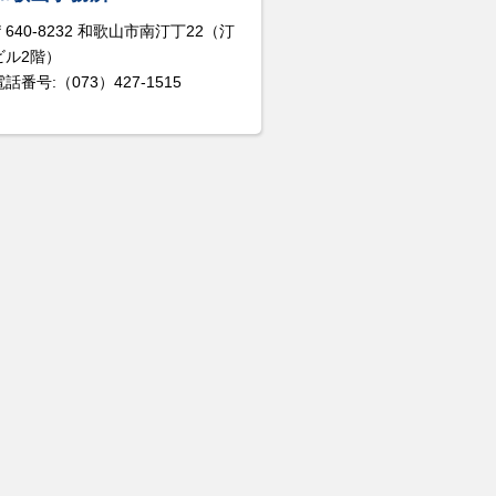
〒640-8232 和歌山市南汀丁22（汀
ビル2階）
電話番号:（073）427-1515