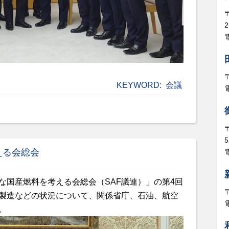
電
KEYWORD:
会議
5
える会総会
電
な国産燃料を考える会総会（SAF議連）」の第4回
・製造などの状況について、関係省庁、石油、航空
。