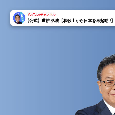
YouTubeチャンネル
【公式】世耕 弘成【和歌山から日本を再起動!!】