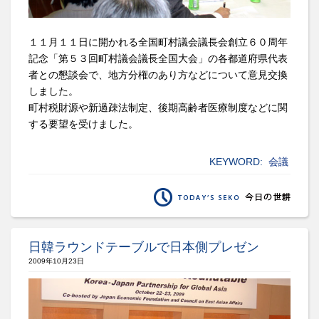
１１月１１日に開かれる全国町村議会議長会創立６０周年
記念「第５３回町村議会議長全国大会」の各都道府県代表
者との懇談会で、地方分権のあり方などについて意見交換
しました。
町村税財源や新過疎法制定、後期高齢者医療制度などに関
する要望を受けました。
KEYWORD:
会議
日韓ラウンドテーブルで日本側プレゼン
2009年10月23日