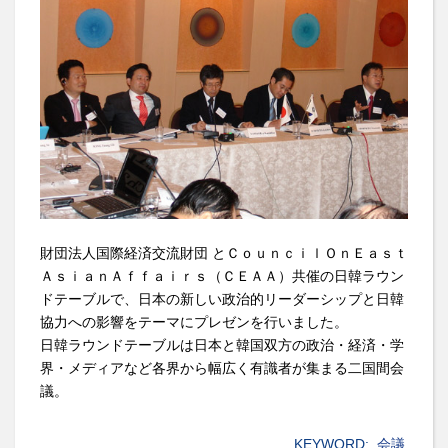
財団法人国際経済交流財団 とＣｏｕｎｃｉｌＯｎＥａｓｔ
ＡｓｉａｎＡｆｆａｉｒｓ（ＣＥＡＡ）共催の日韓ラウン
ドテーブルで、日本の新しい政治的リーダーシップと日韓
協力への影響をテーマにプレゼンを行いました。
日韓ラウンドテーブルは日本と韓国双方の政治・経済・学
界・メディアなど各界から幅広く有識者が集まる二国間会
議。
KEYWORD:
会議