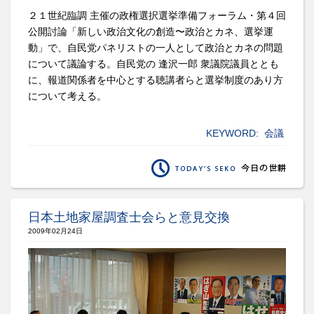
２１世紀臨調 主催の政権選択選挙準備フォーラム・第４回
公開討論「新しい政治文化の創造〜政治とカネ、選挙運
動」で、自民党パネリストの一人として政治とカネの問題
について議論する。自民党の 逢沢一郎 衆議院議員ととも
に、報道関係者を中心とする聴講者らと選挙制度のあり方
について考える。
KEYWORD:
会議
日本土地家屋調査士会らと意見交換
2009年02月24日