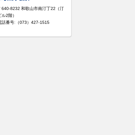
〒640-8232 和歌山市南汀丁22（汀
ビル2階）
電話番号:（073）427-1515