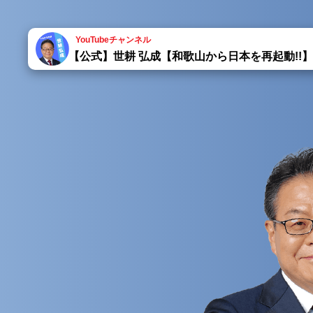
YouTubeチャンネル
【公式】世耕 弘成【和歌山から日本を再起動!!】