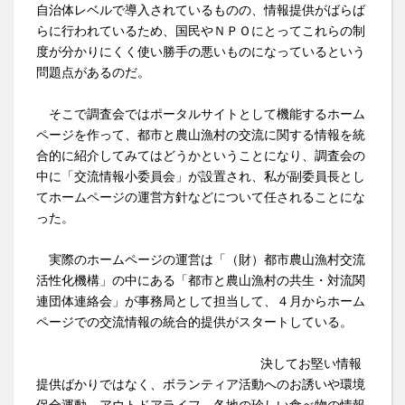
自治体レベルで導入されているものの、情報提供がばらば
らに行われているため、国民やＮＰＯにとってこれらの制
度が分かりにくく使い勝手の悪いものになっているという
問題点があるのだ。
そこで調査会ではポータルサイトとして機能するホーム
ページを作って、都市と農山漁村の交流に関する情報を統
合的に紹介してみてはどうかということになり、調査会の
中に「交流情報小委員会」が設置され、私が副委員長とし
てホームページの運営方針などについて任されることにな
った。
実際のホームページの運営は「（財）都市農山漁村交流
活性化機構」の中にある「都市と農山漁村の共生・対流関
連団体連絡会」が事務局として担当して、４月からホーム
ページでの交流情報の統合的提供がスタートしている。
決してお堅い情報
提供ばかりではなく、ボランティア活動へのお誘いや環境
保全運動、アウトドアライフ、各地の珍しい食べ物の情報