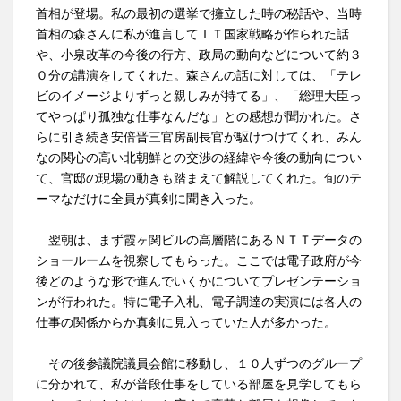
首相が登場。私の最初の選挙で擁立した時の秘話や、当時
首相の森さんに私が進言してＩＴ国家戦略が作られた話
や、小泉改革の今後の行方、政局の動向などについて約３
０分の講演をしてくれた。森さんの話に対しては、「テレ
ビのイメージよりずっと親しみが持てる」、「総理大臣っ
てやっぱり孤独な仕事なんだな」との感想が聞かれた。さ
らに引き続き安倍晋三官房副長官が駆けつけてくれ、みん
なの関心の高い北朝鮮との交渉の経緯や今後の動向につい
て、官邸の現場の動きも踏まえて解説してくれた。旬のテ
ーマなだけに全員が真剣に聞き入った。
翌朝は、まず霞ヶ関ビルの高層階にあるＮＴＴデータの
ショールームを視察してもらった。ここでは電子政府が今
後どのような形で進んでいくかについてプレゼンテーショ
ンが行われた。特に電子入札、電子調達の実演には各人の
仕事の関係からか真剣に見入っていた人が多かった。
その後参議院議員会館に移動し、１０人ずつのグループ
に分かれて、私が普段仕事をしている部屋を見学してもら