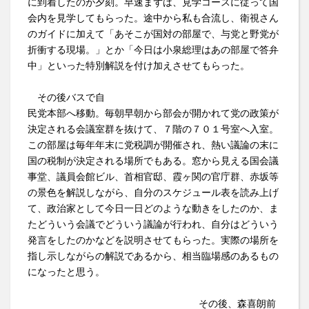
に到着したのが夕刻。早速まずは、見学コースに従って国
会内を見学してもらった。途中から私も合流し、衛視さん
のガイドに加えて「あそこが国対の部屋で、与党と野党が
折衝する現場。」とか「今日は小泉総理はあの部屋で答弁
中」といった特別解説を付け加えさせてもらった。
その後バスで自
民党本部へ移動。毎朝早朝から部会が開かれて党の政策が
決定される会議室群を抜けて、７階の７０１号室へ入室。
この部屋は毎年年末に党税調が開催され、熱い議論の末に
国の税制が決定される場所でもある。窓から見える国会議
事堂、議員会館ビル、首相官邸、霞ヶ関の官庁群、赤坂等
の景色を解説しながら、自分のスケジュール表を読み上げ
て、政治家として今日一日どのような動きをしたのか、ま
たどういう会議でどういう議論が行われ、自分はどういう
発言をしたのかなどを説明させてもらった。実際の場所を
指し示しながらの解説であるから、相当臨場感のあるもの
になったと思う。
その後、森喜朗前