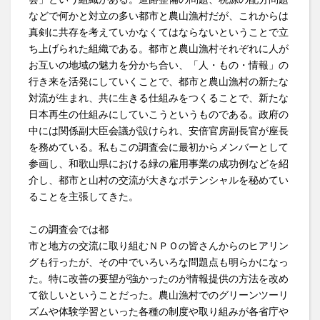
などで何かと対立の多い都市と農山漁村だが、これからは
真剣に共存を考えていかなくてはならないということで立
ち上げられた組織である。都市と農山漁村それぞれに人が
お互いの地域の魅力を分かち合い、「人・もの・情報」の
行き来を活発にしていくことで、都市と農山漁村の新たな
対流が生まれ、共に生きる仕組みをつくることで、新たな
日本再生の仕組みにしていこうというものである。政府の
中には関係副大臣会議が設けられ、安倍官房副長官が座長
を務めている。私もこの調査会に最初からメンバーとして
参画し、和歌山県における緑の雇用事業の成功例などを紹
介し、都市と山村の交流が大きなポテンシャルを秘めてい
ることを主張してきた。
この調査会では都
市と地方の交流に取り組むＮＰＯの皆さんからのヒアリン
グも行ったが、その中でいろいろな問題点も明らかになっ
た。特に改善の要望が強かったのが情報提供の方法を改め
て欲しいということだった。農山漁村でのグリーンツーリ
ズムや体験学習といった各種の制度や取り組みが各省庁や