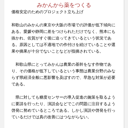
みかんから薬をつくる
価格安定のためのプロジェクト立ち上げ
和歌山のみかんの東京や大阪の市場での評価が低下傾向に
ある。愛媛や静岡に差をつけられただけでなく、熊本にも
抜かれ、佐賀がすぐ後に迫ってきているという状況であ
る。原因としては不適地での作付けを続けていることや選
果や摘果が十分でないことなどが指摘されている。
和歌山県にとってみかんは農業の基幹をなす作物であ
り、その価格が低下しているという事態は農業分野のみな
らず県経済全般に悪影響を及ぼすので、早急な対策が必要
である。
県に対しても糖度センサーの導入促進の施策を取るよう
に要請を行ったり、演説会などでこの問題に注目するよう
啓発に努めているところである。しかし演説や啓発を行っ
ているだけでは真の改善にはつながらない。