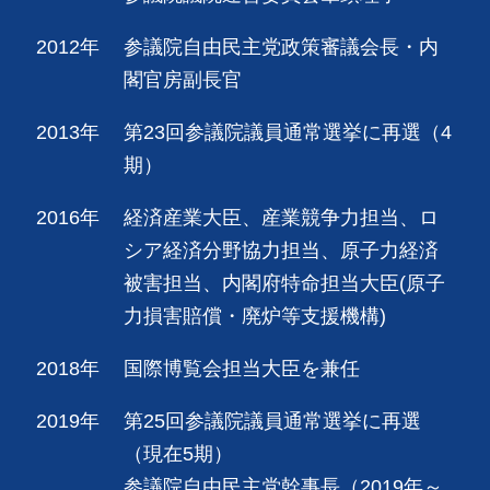
2012年
参議院自由民主党政策審議会長・内
閣官房副長官
2013年
第23回参議院議員通常選挙に再選（4
期）
2016年
経済産業大臣、産業競争力担当、ロ
シア経済分野協力担当、原子力経済
被害担当、内閣府特命担当大臣(原子
力損害賠償・廃炉等支援機構)
2018年
国際博覧会担当大臣を兼任
2019年
第25回参議院議員通常選挙に再選
（現在5期）
参議院自由民主党幹事長（2019年～