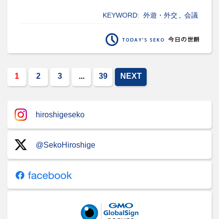
KEYWORD:
外遊・外交
,
会議
1
2
3
...
39
NEXT
hiroshigeseko
@SekoHiroshige