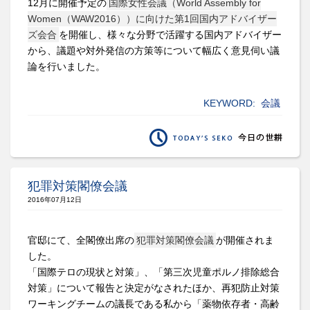
12月に開催予定の
国際女性会議（World Assembly for
Women（WAW2016））に向けた第1回国内アドバイザー
ズ会合
を開催し、様々な分野で活躍する国内アドバイザー
から、議題や対外発信の方策等について幅広く意見伺い議
論を行いました。
KEYWORD:
会議
犯罪対策閣僚会議
2016年07月12日
官邸にて、全閣僚出席の
犯罪対策閣僚会議
が開催されま
した。
「国際テロの現状と対策」、「第三次児童ポルノ排除総合
対策」について報告と決定がなされたほか、再犯防止対策
ワーキングチームの議長である私から「薬物依存者・高齢