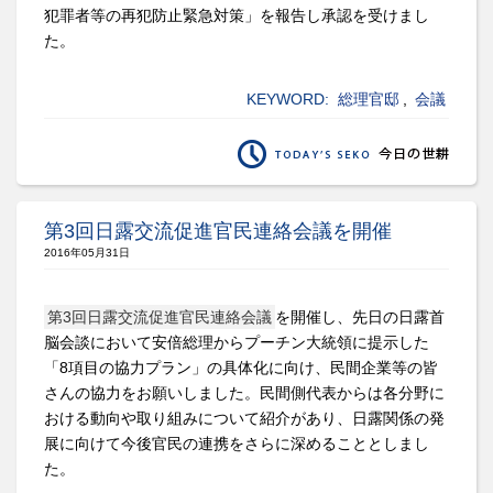
犯罪者等の再犯防止緊急対策」を報告し承認を受けまし
た。
KEYWORD:
総理官邸
,
会議
第3回日露交流促進官民連絡会議を開催
2016年05月31日
第3回日露交流促進官民連絡会議
を開催し、先日の日露首
脳会談において安倍総理からプーチン大統領に提示した
「8項目の協力プラン」の具体化に向け、民間企業等の皆
さんの協力をお願いしました。民間側代表からは各分野に
おける動向や取り組みについて紹介があり、日露関係の発
展に向けて今後官民の連携をさらに深めることとしまし
た。