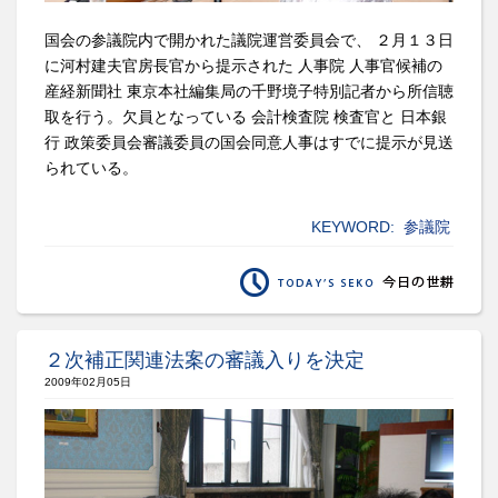
国会の参議院内で開かれた議院運営委員会で、 ２月１３日
に河村建夫官房長官から提示された 人事院 人事官候補の
産経新聞社 東京本社編集局の千野境子特別記者から所信聴
取を行う。欠員となっている 会計検査院 検査官と 日本銀
行 政策委員会審議委員の国会同意人事はすでに提示が見送
られている。
KEYWORD:
参議院
２次補正関連法案の審議入りを決定
2009年02月05日