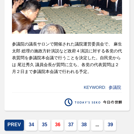
参議院の議長サロンで開催された議院運営委員会で、 麻生
太郎 総理の施政方針演説など政府４演説に対する各党の代
表質問を参議院本会議で行うことを決定した。自民党から
は 尾辻秀久 議員会長が質問に立ち、各党の代表質問は２
月２日まで参議院本会議で行われる予定。
KEYWORD:
参議院
PREV
34
35
36
37
38
...
39