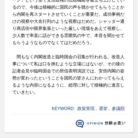
るので、今後は積極的に国民の声を聴かせてもらうことか
ら内閣を再スタートさせていくことが重要だ。成功事例だ
けの視察や大名行列のような視察はだめだ。シャッター通
り商店街や限界集落といった厳しい現場をあえて視察し、
少人数で率直に話ができる雰囲気の中で、本音を聞かせて
もらうようなものでなくてはだめだろう。
間もなく内閣改造と臨時国会の召集が行われる。改造人
事について私は口を挟むような立場にはないが、その後の
記者会見や臨時国会での所信表明演説では、安倍内閣の姿
勢が変わったということを国民の皆さんにわかってもらえ
るような内容になるように、総理に対して積極的に進言し
ていきたい。
KEYWORD:
政策実現
,
選挙
,
参議院