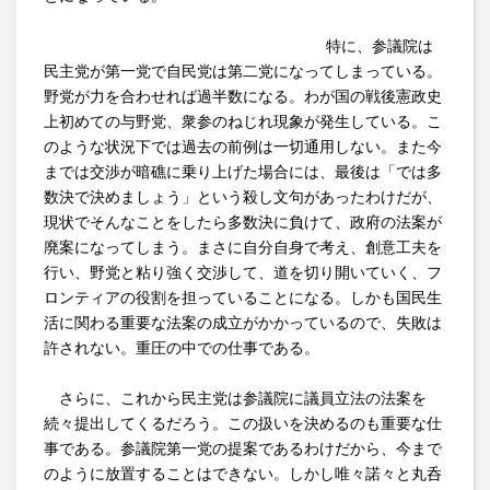
特に、参議院は
民主党が第一党で自民党は第二党になってしまっている。
野党が力を合わせれば過半数になる。わが国の戦後憲政史
上初めての与野党、衆参のねじれ現象が発生している。こ
のような状況下では過去の前例は一切通用しない。また今
までは交渉が暗礁に乗り上げた場合には、最後は「では多
数決で決めましょう」という殺し文句があったわけだが、
現状でそんなことをしたら多数決に負けて、政府の法案が
廃案になってしまう。まさに自分自身で考え、創意工夫を
行い、野党と粘り強く交渉して、道を切り開いていく、フ
ロンティアの役割を担っていることになる。しかも国民生
活に関わる重要な法案の成立がかかっているので、失敗は
許されない。重圧の中での仕事である。
さらに、これから民主党は参議院に議員立法の法案を
続々提出してくるだろう。この扱いを決めるのも重要な仕
事である。参議院第一党の提案であるわけだから、今まで
のように放置することはできない。しかし唯々諾々と丸呑