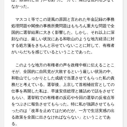
なかった。
マスコミ等でこの逆風の原因と言われた年金記録の事務
処理問題や閣僚の事務所費問題はもちろん重大な問題で全
国的に選挙結果に大きく影響した。しかし、それ以上に深
刻なのは、厳しい状況にある和歌山のような地方経済に対
する処方箋をきちんと示せていないことに対して、有権者
がいらだちを感じているということであった。
このような地方の有権者の声を政権中枢に伝えることこ
そが、全国的に自民党が大敗するという厳しい状況の中、
和歌山でしっかりとした成績で当選させてもらった私の責
務だと考えている。選挙後、上京して首相補佐官としての
仕事を再開した私は、早速安倍総理と膝詰めで話をさせて
もらい、選挙戦での有権者の反応や今回の選挙の反省点等
をつぶさに報告させてもらった。特に私が強調させてもら
ったのは「改革を止めてはだめだが、一方で生活実感の出
る政策を全面に出さなければならない」ということであ
る。