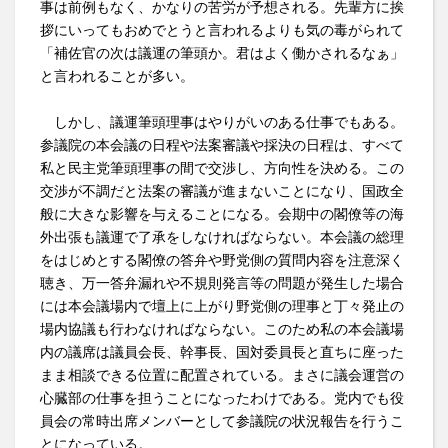
事は前例もなく、かなりの苦労が予想される。先輩方に挨
拶にいってもおめでとうと言われるよりも気の毒がられて
「補佐官の次は議運の筆頭か。君はよく働かされるなぁ」
と言われることが多い。
しかし、議運筆頭理事はやりがいのある仕事でもある。
参議院の本会議の日程や法案審議や採決の日程は、すべて
私と民主党筆頭理事の間で交渉し、方向性を決める。この
交渉が不調だと法案の審議が進まないことになり、国政全
般に大きな影響を与えることになる。会期中の閣僚等の海
外出張も議運で了承をしなければならない。本会議の総理
をはじめとする閣僚の答弁や野党側の質問内容を注意深く
聴き、万一答弁漏れや不規則発言等の問題が発生した場合
には本会議場内で壇上に上がり野党側の理事と丁々発止の
場内協議も行わなければならない。このため私の本会議場
内の議席は議員会長、幹事長、国対委員長と直ちに座った
まま相談できる位置に配置されている。まさに議会運営の
心臓部の仕事を担うことになったわけである。党内でも役
員会の常時出席メンバーとして参議院の状況報告を行うこ
とになっている。