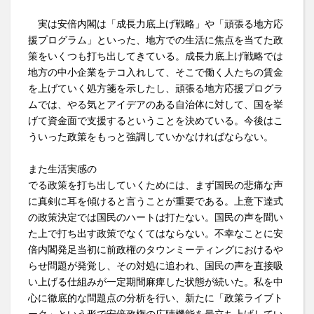
実は安倍内閣は「成長力底上げ戦略」や「頑張る地方応
援プログラム」といった、地方での生活に焦点を当てた政
策をいくつも打ち出してきている。成長力底上げ戦略では
地方の中小企業をテコ入れして、そこで働く人たちの賃金
を上げていく処方箋を示したし、頑張る地方応援プログラ
ムでは、やる気とアイデアのある自治体に対して、国を挙
げて資金面で支援するということを決めている。今後はこ
ういった政策をもっと強調していかなければならない。
また生活実感の
でる政策を打ち出していくためには、まず国民の悲痛な声
に真剣に耳を傾けると言うことが重要である。上意下達式
の政策決定では国民のハートは打たない。国民の声を聞い
た上で打ち出す政策でなくてはならない。不幸なことに安
倍内閣発足当初に前政権のタウンミーティングにおけるや
らせ問題が発覚し、その対処に追われ、国民の声を直接吸
い上げる仕組みが一定期間麻痺した状態が続いた。私を中
心に徹底的な問題点の分析を行い、新たに「政策ライブト
ーク」という形で安倍政権の広聴機能を最立ち上げしてい