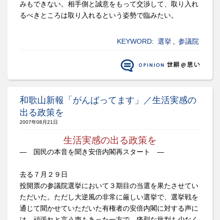
みもできない。相手側と誠意をもって交渉して、取り入れ
るべきところは取り入れるという姿勢で臨みたい。
KEYWORD:
選挙
,
参議院
和歌山新報「がんばってます」／生活実感の
出る政策を
2007年08月21日
生活実感の出る政策を
― 国民の本音を聞き安倍内閣再スタート ―
去る７月２９日
投開票の参議院選挙において３期目の当選を果たさせてい
ただいた。ただし大逆風の非常に厳しい選挙で、選挙戦を
通じて聞かせていただいた有権者の安倍内閣に対する声に
は、頑張れと言う声もあった一方で、痛烈な批判も少なく