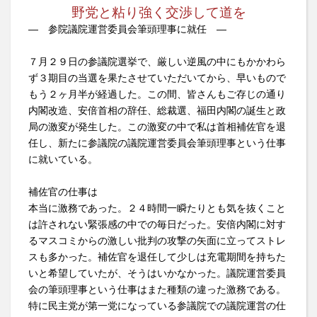
野党と粘り強く交渉して道を
― 参院議院運営委員会筆頭理事に就任 ―
７月２９日の参議院選挙で、厳しい逆風の中にもかかわら
ず３期目の当選を果たさせていただいてから、早いもので
もう２ヶ月半が経過した。この間、皆さんもご存じの通り
内閣改造、安倍首相の辞任、総裁選、福田内閣の誕生と政
局の激変が発生した。この激変の中で私は首相補佐官を退
任し、新たに参議院の議院運営委員会筆頭理事という仕事
に就いている。
補佐官の仕事は
本当に激務であった。２４時間一瞬たりとも気を抜くこと
は許されない緊張感の中での毎日だった。安倍内閣に対す
るマスコミからの激しい批判の攻撃の矢面に立ってストレ
スも多かった。補佐官を退任して少しは充電期間を持ちた
いと希望していたが、そうはいかなかった。議院運営委員
会の筆頭理事という仕事はまた種類の違った激務である。
特に民主党が第一党になっている参議院での議院運営の仕