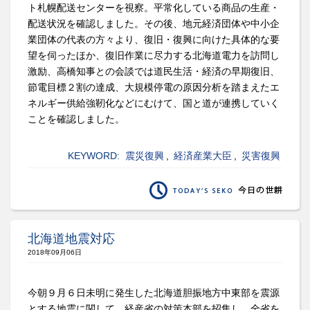
ト札幌配送センターを視察。平常化している商品の生産・
配送状況を確認しました。その後、地元経済団体や中小企
業団体の代表の方々より、復旧・復興に向けた具体的な要
望を伺ったほか、復旧作業に尽力する北海道電力を訪問し
激励、高橋知事との会談では道民生活・経済の早期復旧、
節電目標２割の達成、大規模停電の原因分析を踏まえたエ
ネルギー供給強靭化などにむけて、国と道が連携していく
ことを確認しました。
KEYWORD:
震災復興
,
経済産業大臣
,
災害復興
北海道地震対応
2018年09月06日
今朝９月６日未明に発生した北海道胆振地方中東部を震源
とする地震に関して、経産省の対策本部を招集し、全省を