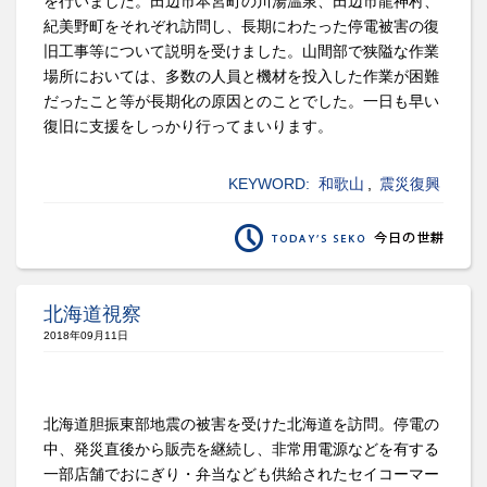
を行いました。田辺市本宮町の川湯温泉、田辺市龍神村、
紀美野町をそれぞれ訪問し、長期にわたった停電被害の復
旧工事等について説明を受けました。山間部で狭隘な作業
場所においては、多数の人員と機材を投入した作業が困難
だったこと等が長期化の原因とのことでした。一日も早い
復旧に支援をしっかり行ってまいります。
KEYWORD:
和歌山
,
震災復興
北海道視察
2018年09月11日
北海道胆振東部地震の被害を受けた北海道を訪問。停電の
中、発災直後から販売を継続し、非常用電源などを有する
一部店舗でおにぎり・弁当なども供給されたセイコーマー