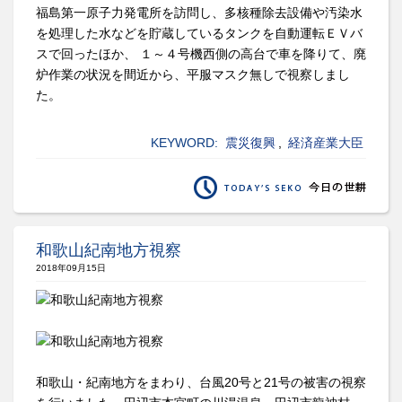
福島第一原子力発電所を訪問し、多核種除去設備や汚染水
を処理した水などを貯蔵しているタンクを自動運転ＥＶバ
スで回ったほか、 １～４号機西側の高台で車を降りて、廃
炉作業の状況を間近から、平服マスク無しで視察しまし
た。
KEYWORD:
震災復興
,
経済産業大臣
和歌山紀南地方視察
2018年09月15日
和歌山・紀南地方をまわり、台風20号と21号の被害の視察