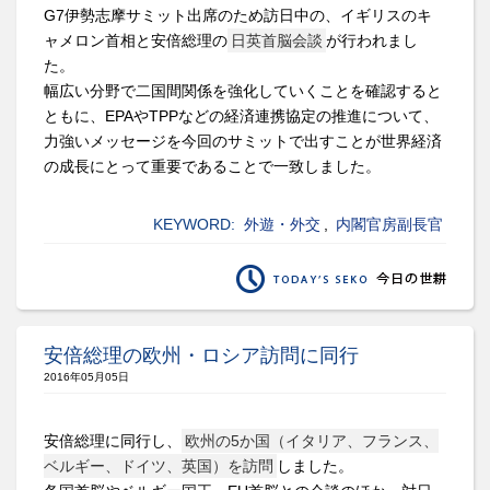
G7伊勢志摩サミット出席のため訪日中の、イギリスのキ
ャメロン首相と安倍総理の
日英首脳会談
が行われまし
た。
幅広い分野で二国間関係を強化していくことを確認すると
ともに、EPAやTPPなどの経済連携協定の推進について、
力強いメッセージを今回のサミットで出すことが世界経済
の成長にとって重要であることで一致しました。
KEYWORD:
外遊・外交
,
内閣官房副長官
安倍総理の欧州・ロシア訪問に同行
2016年05月05日
安倍総理に同行し、
欧州の5か国（イタリア、フランス、
ベルギー、ドイツ、英国）を訪問
しました。