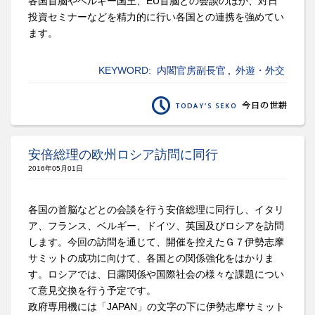
各国首脳やベルギー国王、EU首脳との会談のほか、対日
投資セミナーなどを精力的に行い各国との連携を強めてい
ます。
KEYWORD:
内閣官房副長官
,
外遊・外交
安倍総理の欧州ロシア訪問に同行
2016年05月01日
各国の首脳などとの会談を行う安倍総理に同行し、イタリ
ア、フランス、ベルギー、ドイツ、英国及びロシアを訪問
します。今回の訪問を通じて、開催を控えたＧ７伊勢志摩
サミットの成功に向けて、各国との関係強化をはかりま
す。ロシアでは、日露関係や国際社会の様々な課題につい
て意見交換を行う予定です。
政府専用機には「JAPAN」の文字の下に伊勢志摩サミット