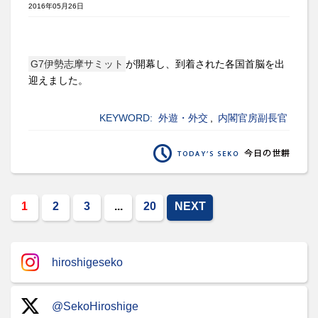
2016年05月26日
G7伊勢志摩サミット
が開幕し、到着された各国首脳を出
迎えました。
KEYWORD:
外遊・外交
,
内閣官房副長官
1
2
3
...
20
NEXT
hiroshigeseko
@SekoHiroshige