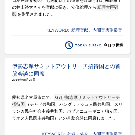
日本囲碁界初の「七冠制覇」の偉業を達成された囲碁棋士
の井山裕太さんを官邸に招き、安倍総理から
総理大臣顕
彰
を贈呈されました。
KEYWORD:
総理官邸
,
内閣官房副長官
伊勢志摩サミットアウトリーチ招待国との首
脳会談に同席
2016年05月28日
愛知県名古屋市にて、
G7伊勢志摩サミットアウトリーチ
招待国
（チャド共和国、バングラデシュ人民共和国、スリ
ランカ民主社会主義共和国、パプアニューギニア独立国、
ラオス人民民主共和国）との首脳会談に同席しました。
KEYWORD:
外遊・外交
,
内閣官房副長官