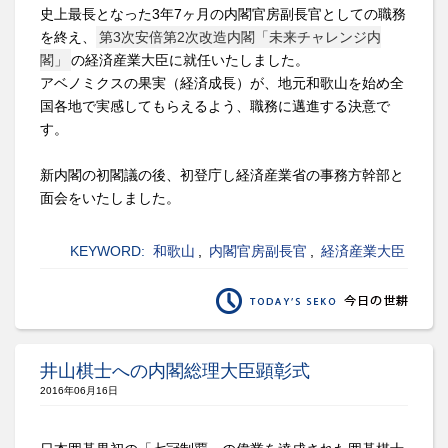
史上最長となった3年7ヶ月の内閣官房副長官としての職務
を終え、
第3次安倍第2次改造内閣「未来チャレンジ内
閣」
の経済産業大臣に就任いたしました。
アベノミクスの果実（経済成長）が、地元和歌山を始め全
国各地で実感してもらえるよう、職務に邁進する決意で
す。
新内閣の初閣議の後、初登庁し経済産業省の事務方幹部と
面会をいたしました。
KEYWORD:
和歌山
,
内閣官房副長官
,
経済産業大臣
井山棋士への内閣総理大臣顕彰式
2016年06月16日