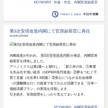
KEYWORD:
外遊・外交
,
内閣官房副長官
第3次安倍改造内閣にて官房副長官に再任
2015年10月08日
内閣改造が行われ、
第3次安倍改造内閣
が発足、内閣官房
副長官を拝命しました。
アベノミクスは第2幕へと移行し、「新三本の矢」①希望
を生み出す強い経済（GDP600兆円達成）②夢をつむぐ子
育て支援（出生率1.8回復）③安心につながる社会保障
（介護離職ゼロ）の政策で全ての人が活躍できる「日本一
億総活躍プラン」の実現を目指します。
引き続き、安倍総理をしっかり支えてまいります。
KEYWORD:
内閣官房副長官