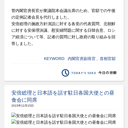
菅内閣官房長官が衆議院本会議出席のため、官邸での午後
の定例記者会見を代行しました。
安倍総理の施政方針演説に対する各党の代表質問、北朝鮮
に対する安保理決議、慰安婦問題に関する日韓合意、ロシ
ア経済について等、記者の質問に対し政府の取り組みを回
答しました。
KEYWORD:
内閣官房副長官
,
首相官邸
安倍総理と日本語を話す駐日各国大使との昼
食会に同席
2015年12月15日