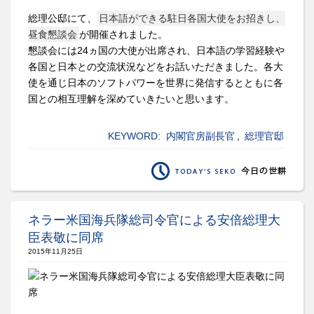
総理公邸にて、
日本語ができる駐日各国大使をお招きし、
昼食懇談会
が開催されました。
懇談会には24ヵ国の大使が出席され、日本語の学習経験や
各国と日本との交流状況などをお話いただきました。各大
使を通じ日本のソフトパワーを世界に発信するとともに各
国との相互理解を深めていきたいと思います。
KEYWORD:
内閣官房副長官
,
総理官邸
ネラー米国海兵隊総司令官による安倍総理大
臣表敬に同席
2015年11月25日