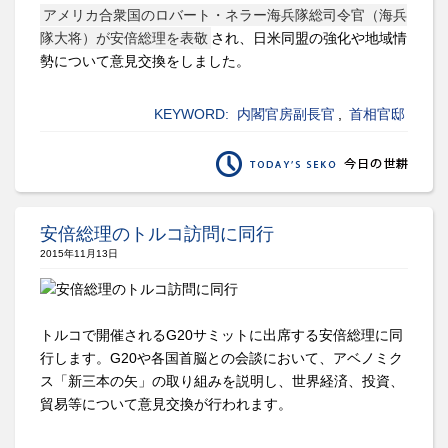
アメリカ合衆国のロバート・ネラー海兵隊総司令官（海兵
隊大将）が安倍総理を表敬
され、日米同盟の強化や地域情
勢について意見交換をしました。
KEYWORD:
内閣官房副長官
,
首相官邸
安倍総理のトルコ訪問に同行
2015年11月13日
トルコで開催されるG20サミットに出席する安倍総理に同
行します。G20や各国首脳との会談において、アベノミク
ス「新三本の矢」の取り組みを説明し、世界経済、投資、
貿易等について意見交換が行われます。