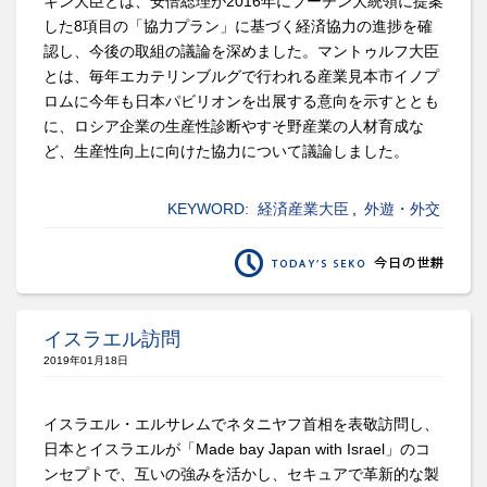
キン大臣とは、安倍総理が2016年にプーチン大統領に提案
した8項目の「協力プラン」に基づく経済協力の進捗を確
認し、今後の取組の議論を深めました。マントゥルフ大臣
とは、毎年エカテリンブルグで行われる産業見本市イノプ
ロムに今年も日本パビリオンを出展する意向を示すととも
に、ロシア企業の生産性診断やすそ野産業の人材育成な
ど、生産性向上に向けた協力について議論しました。
KEYWORD:
経済産業大臣
,
外遊・外交
イスラエル訪問
2019年01月18日
イスラエル・エルサレムでネタニヤフ首相を表敬訪問し、
日本とイスラエルが「Made bay Japan with Israel」のコ
ンセプトで、互いの強みを活かし、セキュアで革新的な製