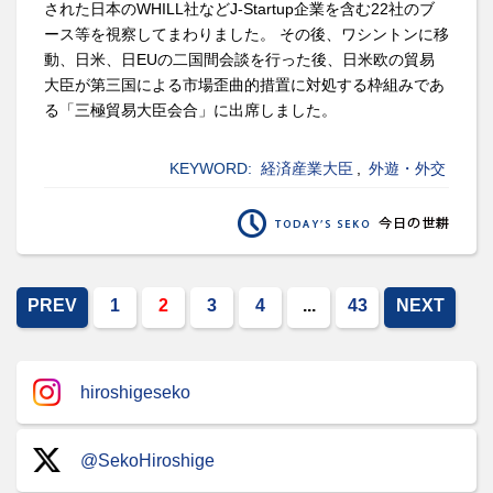
された日本のWHILL社などJ-Startup企業を含む22社のブ
ース等を視察してまわりました。 その後、ワシントンに移
動、日米、日EUの二国間会談を行った後、日米欧の貿易
大臣が第三国による市場歪曲的措置に対処する枠組みであ
る「三極貿易大臣会合」に出席しました。
KEYWORD:
経済産業大臣
,
外遊・外交
PREV
1
2
3
4
...
43
NEXT
hiroshigeseko
@SekoHiroshige