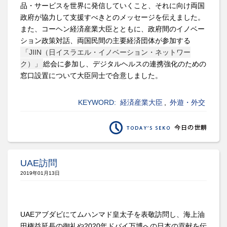
品・サービスを世界に発信していくこと、それに向け両国
政府が協力して支援すべきとのメッセージを伝えました。
また、コーヘン経済産業大臣とともに、政府間のイノベー
ション政策対話、両国民間の主要経済団体が参加する
「JIIN（日イスラエル・イノベーション・ネットワー
ク）」
総会に参加し、デジタルヘルスの連携強化のための
窓口設置について大臣同士で合意しました。
KEYWORD:
経済産業大臣
,
外遊・外交
UAE訪問
2019年01月13日
UAEアブダビにてムハンマド皇太子を表敬訪問し、海上油
田権益延長の御礼や2020年ドバイ万博への日本の貢献を伝