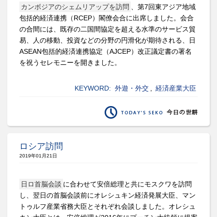
カンボジアのシェムリアップを訪問
、第7回東アジア地域
包括的経済連携（RCEP）閣僚会合に出席しました。会合
の合間には、既存の二国間協定を超える水準のサービス貿
易、人の移動、投資などの分野の円滑化が期待される、日
ASEAN包括的経済連携協定（AJCEP）改正議定書の署名
を祝うセレモニーを開きました。
KEYWORD:
外遊・外交
,
経済産業大臣
ロシア訪問
2019年01月21日
日ロ首脳会談
に合わせて安倍総理と共にモスクワを訪問
し、翌日の首脳会談前にオレシュキン経済発展大臣、マン
トゥルフ産業省務大臣とそれぞれ会談しました。オレシュ