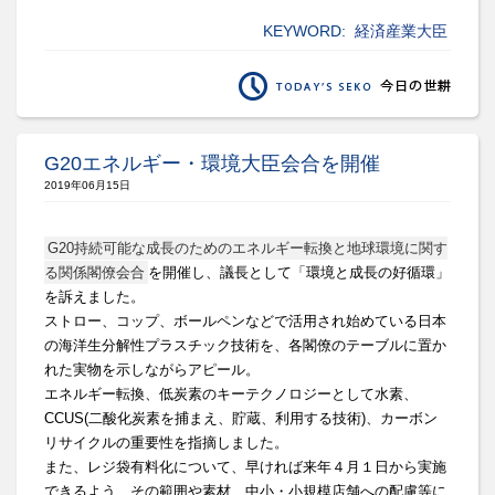
KEYWORD:
経済産業大臣
G20エネルギー・環境大臣会合を開催
2019年06月15日
G20持続可能な成長のためのエネルギー転換と地球環境に関す
る関係閣僚会合
を開催し、議長として「環境と成長の好循環」
を訴えました。
ストロー、コップ、
ボールペンなどで活用され始めている日本
の海洋生分解性プラスチ
ック技術を、
各閣僚のテーブルに置か
れた実物を示しながらアピール。
エネルギー転換、低炭素のキーテクノロジーとして水素、
CCUS(二酸化炭素を捕まえ、貯蔵、利用する技術)、
カーボン
リサイクルの重要性を指摘しました。
また、レジ袋有料化について、
早ければ来年４月１日から実施
できるよう、その範囲や素材、
中小・
小規模店舗への配慮等に