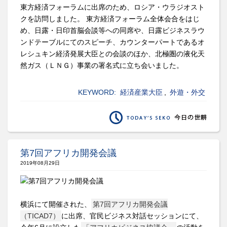
東方経済フォーラムに出席のため、ロシア・ウラジオスト
クを訪問しました。 東方経済フォーラム全体会合をはじ
め、日露・日印首脳会談等への同席や、日露ビジネスラウ
ンドテーブルにてのスピーチ、カウンターパートであるオ
レシュキン経済発展大臣との会談のほか、北極圏の液化天
然ガス（ＬＮＧ）事業の署名式に立ち会いました。
KEYWORD:
経済産業大臣
,
外遊・外交
第7回アフリカ開発会議
2019年08月29日
横浜にて開催された、
第7回アフリカ開発会議
（TICAD7）
に出席、官民ビジネス対話セッションにて、