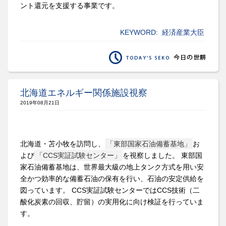
ント還元を支援する事業です。
KEYWORD:
経済産業大臣
北海道エネルギー関係施設視察
2019年08月21日
北海道・苫小牧を訪問し、
「東部国家石油備蓄基地」
お
よび
「CCS実証試験センター」
を視察しました。 東部国
家石油備蓄基地は、世界最大級の地上タンク方式を用い安
全かつ効率的な備蓄石油の保有を行い、石油の安定供給を
図っています。 CCS実証試験センターではCCS技術（二
酸化炭素の回収、貯留）の実用化に向け検証を行っていま
す。