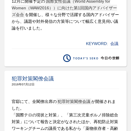
12月に開催予定の
国際女性会議（World Assembly for
Women（WAW2016））に向けた第1回国内アドバイザー
ズ会合
を開催し、様々な分野で活躍する国内アドバイザー
から、議題や対外発信の方策等について幅広く意見伺い議
論を行いました。
KEYWORD:
会議
犯罪対策閣僚会議
2016年07月12日
官邸にて、全閣僚出席の
犯罪対策閣僚会議
が開催されま
した。
「国際テロの現状と対策」、「第三次児童ポルノ排除総合
対策」について報告と決定がなされたほか、再犯防止対策
ワーキングチームの議長である私から「薬物依存者・高齢