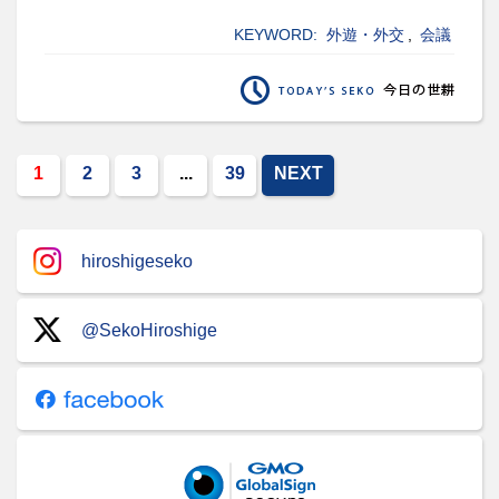
KEYWORD:
外遊・外交
,
会議
1
2
3
...
39
NEXT
hiroshigeseko
@SekoHiroshige