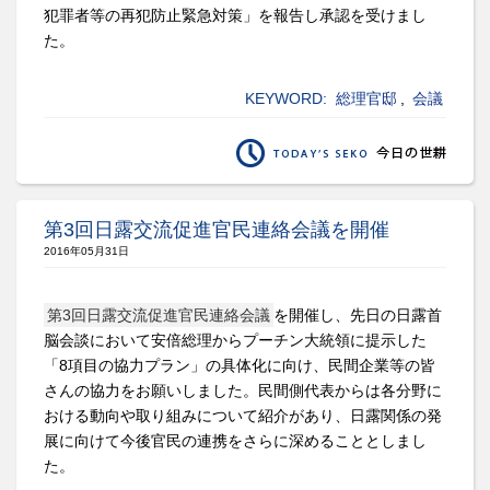
犯罪者等の再犯防止緊急対策」を報告し承認を受けまし
た。
KEYWORD:
総理官邸
,
会議
第3回日露交流促進官民連絡会議を開催
2016年05月31日
第3回日露交流促進官民連絡会議
を開催し、先日の日露首
脳会談において安倍総理からプーチン大統領に提示した
「8項目の協力プラン」の具体化に向け、民間企業等の皆
さんの協力をお願いしました。民間側代表からは各分野に
おける動向や取り組みについて紹介があり、日露関係の発
展に向けて今後官民の連携をさらに深めることとしまし
た。