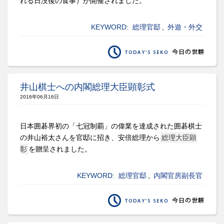
れる日没後の食事）が開催されました。
KEYWORD:
総理官邸
,
外遊・外交
井山棋士への内閣総理大臣顕彰式
2016年06月16日
日本囲碁界初の「七冠制覇」の偉業を達成された囲碁棋士
の井山裕太さんを官邸に招き、安倍総理から
総理大臣顕
彰
を贈呈されました。
KEYWORD:
総理官邸
,
内閣官房副長官