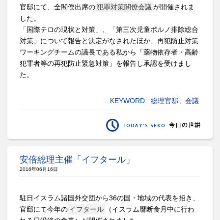
官邸にて、全閣僚出席の
犯罪対策閣僚会議
が開催されま
した。
「国際テロの現状と対策」、「第三次児童ポルノ排除総合
対策」について報告と決定がなされたほか、再犯防止対策
ワーキングチームの議長である私から「薬物依存者・高齢
犯罪者等の再犯防止緊急対策」を報告し承認を受けまし
た。
KEYWORD:
総理官邸
,
会議
安倍総理主催「イフタール」
2016年06月16日
駐日イスラム諸国外交団から36の国・地域の代表を招き、
官邸にて今年の
イフタール
（イスラム暦断食月中に行わ