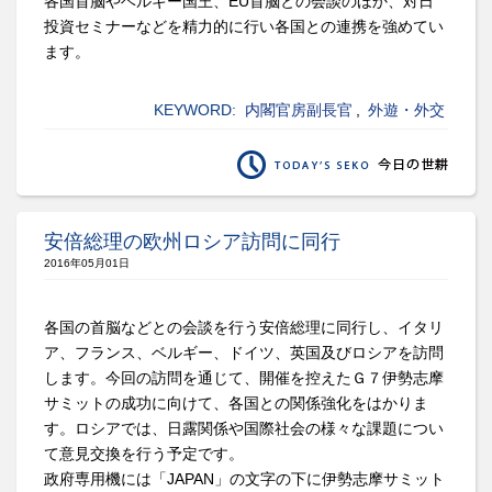
各国首脳やベルギー国王、EU首脳との会談のほか、対日
投資セミナーなどを精力的に行い各国との連携を強めてい
ます。
KEYWORD:
内閣官房副長官
,
外遊・外交
安倍総理の欧州ロシア訪問に同行
2016年05月01日
各国の首脳などとの会談を行う安倍総理に同行し、イタリ
ア、フランス、ベルギー、ドイツ、英国及びロシアを訪問
します。今回の訪問を通じて、開催を控えたＧ７伊勢志摩
サミットの成功に向けて、各国との関係強化をはかりま
す。ロシアでは、日露関係や国際社会の様々な課題につい
て意見交換を行う予定です。
政府専用機には「JAPAN」の文字の下に伊勢志摩サミット