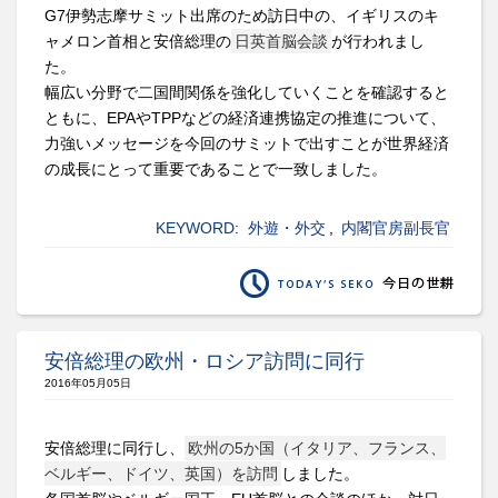
G7伊勢志摩サミット出席のため訪日中の、イギリスのキ
ャメロン首相と安倍総理の
日英首脳会談
が行われまし
た。
幅広い分野で二国間関係を強化していくことを確認すると
ともに、EPAやTPPなどの経済連携協定の推進について、
力強いメッセージを今回のサミットで出すことが世界経済
の成長にとって重要であることで一致しました。
KEYWORD:
外遊・外交
,
内閣官房副長官
安倍総理の欧州・ロシア訪問に同行
2016年05月05日
安倍総理に同行し、
欧州の5か国（イタリア、フランス、
ベルギー、ドイツ、英国）を訪問
しました。