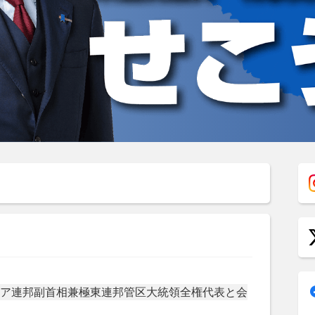
ア連邦副首相兼極東連邦管区大統領全権代表と会