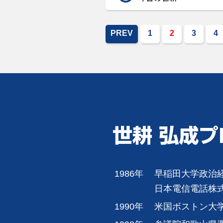
PREV
1
2
3
4
1986年
早稲田大学政治
日本電信電話株
1990年
米国ボストン大