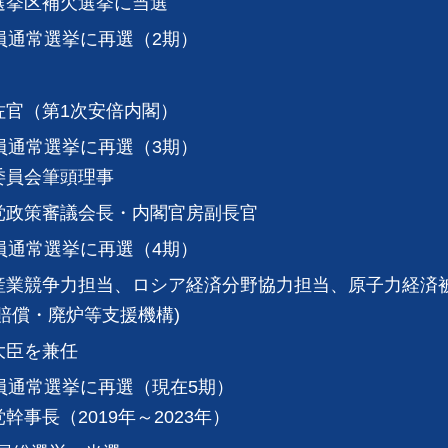
選挙区補欠選挙に当選
員通常選挙に再選（2期）
佐官（第1次安倍内閣）
員通常選挙に再選（3期）
委員会筆頭理事
党政策審議会長・内閣官房副長官
員通常選挙に再選（4期）
産業競争力担当、ロシア経済分野協力担当、原子力経済
賠償・廃炉等支援機構)
大臣を兼任
員通常選挙に再選（現在5期）
事長（2019年～2023年）