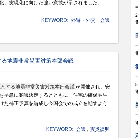
化、実現化に向けた強い意欲が示されました。
KEYWORD:
外遊・外交
,
会議
電
する地震非常災害対策本部会議
5
源とする地震非常災害対策本部会議
が開催され、
安
電
を早急に閣議決定するとともに、住宅の確保や生
けた補正予算を編成し今国会での成立を期すよう
KEYWORD:
会議
,
震災復興