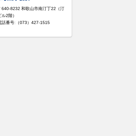
〒640-8232 和歌山市南汀丁22（汀
ビル2階）
電話番号:（073）427-1515