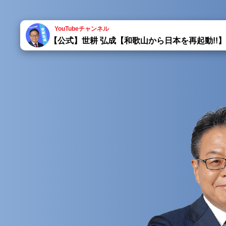
YouTubeチャンネル
【公式】世耕 弘成【和歌山から日本を再起動!!】