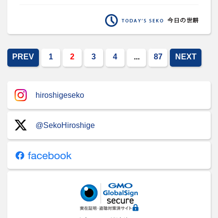
PREV
1
2
3
4
...
87
NEXT
hiroshigeseko
@SekoHiroshige