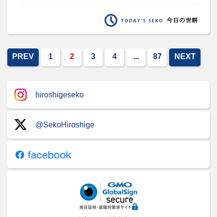
PREV
1
2
3
4
...
87
NEXT
hiroshigeseko
@SekoHiroshige