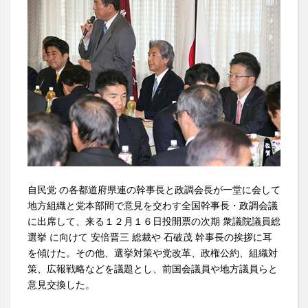
自民党 の各都道府県連の幹事長と政調会長が一堂に会して
地方組織と党本部間で意見を交わす全国幹事長・政調会議
に出席して、来る１２月１６日投開票の次期 衆議院議員総
選挙 に向けて 安倍晋三 総裁や 石破茂 幹事長の挨拶に耳
を傾けた。その他、選挙対策や党改革、政権公約、組織対
策、広報戦略などを議題とし、前国会議員や地方議員らと
意見交換した。