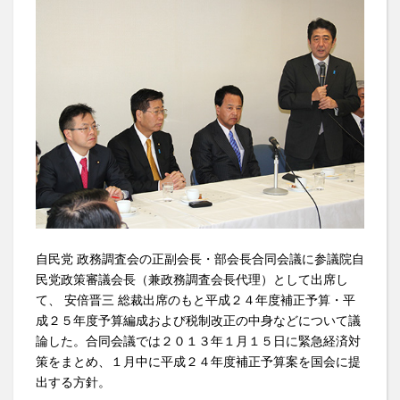
自民党 政務調査会の正副会長・部会長合同会議に参議院自
民党政策審議会長（兼政務調査会長代理）として出席し
て、 安倍晋三 総裁出席のもと平成２４年度補正予算・平
成２５年度予算編成および税制改正の中身などについて議
論した。合同会議では２０１３年１月１５日に緊急経済対
策をまとめ、１月中に平成２４年度補正予算案を国会に提
出する方針。