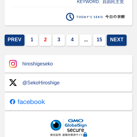
KEYWORD:
自由民主党
PREV
1
2
3
4
...
15
NEXT
hiroshigeseko
@SekoHiroshige