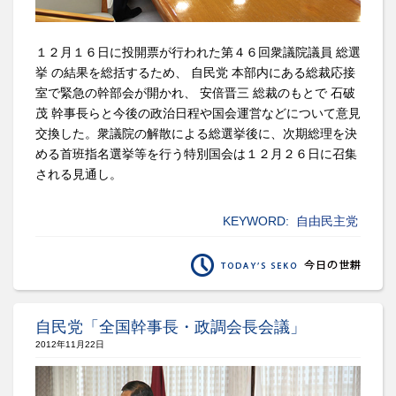
１２月１６日に投開票が行われた第４６回衆議院議員 総選
挙 の結果を総括するため、 自民党 本部内にある総裁応接
室で緊急の幹部会が開かれ、 安倍晋三 総裁のもとで 石破
茂 幹事長らと今後の政治日程や国会運営などについて意見
交換した。衆議院の解散による総選挙後に、次期総理を決
める首班指名選挙等を行う特別国会は１２月２６日に召集
される見通し。
KEYWORD:
自由民主党
自民党「全国幹事長・政調会長会議」
2012年11月22日