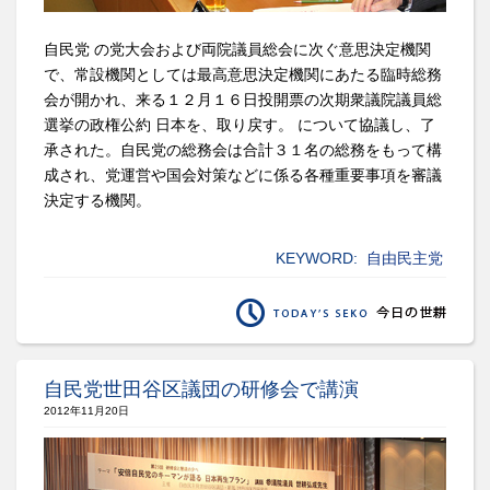
自民党 の党大会および両院議員総会に次ぐ意思決定機関
で、常設機関としては最高意思決定機関にあたる臨時総務
会が開かれ、来る１２月１６日投開票の次期衆議院議員総
選挙の政権公約 日本を、取り戻す。 について協議し、了
承された。自民党の総務会は合計３１名の総務をもって構
成され、党運営や国会対策などに係る各種重要事項を審議
決定する機関。
KEYWORD:
自由民主党
自民党世田谷区議団の研修会で講演
2012年11月20日