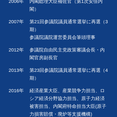
2006年
内閣総理大臣補佐官（第1次安倍内
閣）
2007年
第21回参議院議員通常選挙に再選（3
期）
参議院議院運営委員会筆頭理事
2012年
参議院自由民主党政策審議会長・内
閣官房副長官
2013年
第23回参議院議員通常選挙に再選（4
期）
2016年
経済産業大臣、産業競争力担当、ロ
シア経済分野協力担当、原子力経済
被害担当、内閣府特命担当大臣(原子
力損害賠償・廃炉等支援機構)