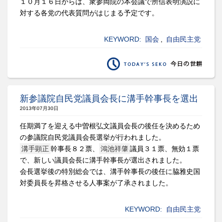
１０月１６日からは、衆参両院の本会議で所信表明演説に
対する各党の代表質問がはじまる予定です。
KEYWORD:
国会
,
自由民主党
新参議院自民党議員会長に溝手幹事長を選出
2013年07月30日
任期満了を迎える中曽根弘文議員会長の後任を決めるため
の参議院自民党議員会長選挙が行われました。
溝手顕正
幹事長８２票、
鴻池祥肇
議員３１票、無効１票
で、新しい議員会長に溝手幹事長が選出されました。
会長選挙後の特別総会では、溝手幹事長の後任に脇雅史国
対委員長を昇格させる人事案が了承されました。
KEYWORD:
自由民主党