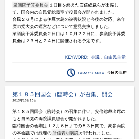
衆議院予算委員会
１日目を終えた安倍総裁らが出席し
て、国会内の自民党総裁室で役員会が開かれました。
台風２６号による伊豆大島の被害状況と今後の対応、来年
度の党大会の運営などについて意見交換しました。
衆議院予算委員会２日目は１０月２２日に、参議院予算委
員会は２３日と２４日に開催される予定です。
KEYWORD:
会議
,
自由民主党
第１８５回国会（臨時会）が召集、開会
2013年10月15日
第１８５回国会（臨時会）の召集に伴い、安倍総裁出席の
もと自民党の両院議員総会が開かれました。
臨時国会の会期は１２月６日までの５３日間で、衆参両院
の本会議では総理の
所信表明演説
が行われました。