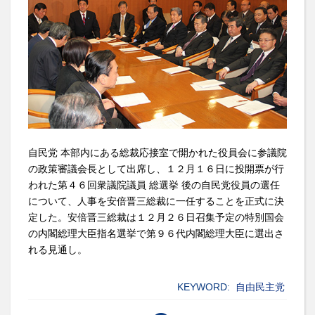
自民党 本部内にある総裁応接室で開かれた役員会に参議院
の政策審議会長として出席し、１２月１６日に投開票が行
われた第４６回衆議院議員 総選挙 後の自民党役員の選任
について、人事を安倍晋三総裁に一任することを正式に決
定した。安倍晋三総裁は１２月２６日召集予定の特別国会
の内閣総理大臣指名選挙で第９６代内閣総理大臣に選出さ
れる見通し。
KEYWORD:
自由民主党