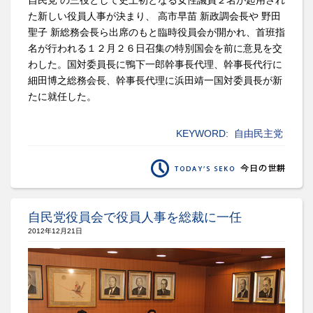
た新しい役員人事が決まり、 高市早苗 新政調会長や 野田
聖子 新総務会長ら出席のもと臨時役員会が開かれ、首班指
名が行われる１２月２６日召集の特別国会を前に意見を交
わした。国対委員長に鴨下一郎幹事長代理、幹事長代行に
細田博之総務会長、幹事長代理に浜田靖一国対委員長が新
たに就任した。
KEYWORD:
自由民主党
自民党役員会で役員人事を総裁に一任
2012年12月21日