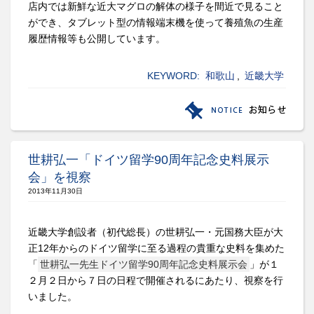
店内では新鮮な近大マグロの解体の様子を間近で見ること
ができ、タブレット型の情報端末機を使って養殖魚の生産
履歴情報等も公開しています。
KEYWORD:
和歌山
,
近畿大学
世耕弘一「ドイツ留学90周年記念史料展示
会」を視察
2013年11月30日
近畿大学創設者（初代総長）の世耕弘一・元国務大臣が大
正12年からのドイツ留学に至る過程の貴重な史料を集めた
「
世耕弘一先生ドイツ留学90周年記念史料展示会
」が１
２月２日から７日の日程で開催されるにあたり、視察を行
いました。