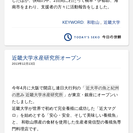
したほか、
快晴の中、
2
日間にわたって橋本・伊都郡、海
南市をまわり、支援者の方々に活動報告をしました。
KEYWORD:
和歌山
,
近畿大学
近畿大学水産研究所オープン
2013年12月13日
今年4月に大阪で開店し連日大行列の「
近大卒の魚と紀州
の恵み 近畿大学水産研究所
」が東京・銀座にオープンい
たしました。
近畿大学が世界で初めて完全養殖に成功した「近大マグ
ロ」を始めとする「安心・安全、そして美味しい養殖魚」
と、 和歌山県産の食材を使用した生産者発信型の養殖魚専
門料理店です。