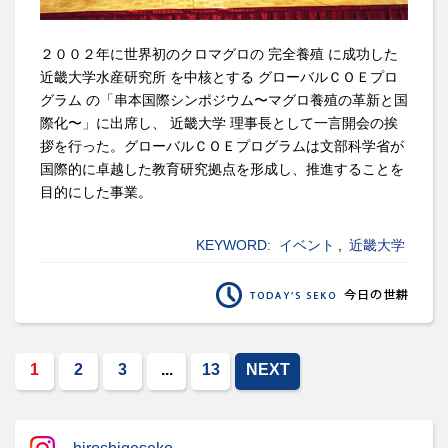
２００２年に世界初のクロマグロの 完全養殖 に成功した
近畿大学水産研究所 を中核とする グローバルＣＯＥプロ
グラム の「串本国際シンポジウム〜マグロ養殖の革新と国
際化〜」に出席し、 近畿大学 理事長として一言開会の挨
拶を行った。グローバルＣＯＥプログラムは文部科学省が
国際的に卓越した教育研究拠点を形成し、推進することを
目的にした事業。
KEYWORD:
イベント
,
近畿大学
1
2
3
...
13
NEXT