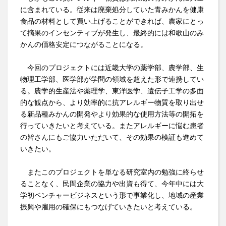
に含まれている。従来は廃棄処分していた青みかんを健康
食品の材料として買い上げることができれば、農家にとっ
て摘果のインセンティブが発生し、最終的には和歌山のみ
かんの価格安定につながることになる。
今回のプロジェクトには近畿大学の薬学部、農学部、生
物理工学部、医学部が学問の領域を超えた形で連携してい
る。農学的生産法や薬理学、東洋医学、遺伝子工学の多面
的な観点から、より効率的に抗アレルギー物質を取り出せ
る新品種みかんの開発やより効果的な使用方法等の開拓を
行っていきたいと考えている。またアレルギーに悩む患者
の皆さんにもご協力いただいて、その効果の検証も進めて
いきたい。
またこのプロジェクトを単なる研究室内の勉強に終らせ
ることなく、民間企業の協力や出資も得て、今年中には大
学初ベンチャービジネスという形で事業化し、地域の産業
振興や雇用の確保にもつなげていきたいと考えている。