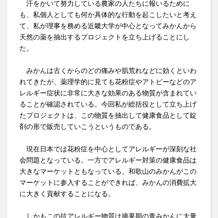
汗をかいて努力している農家の人たちに報いるために
も、私個人としても何か具体的な行動を起こしたいと考え
て、私が理事を務める近畿大学が中心となってみかんから
天然の薬を抽出するプロジェクトを立ち上げることにし
た。
みかんは古くからのどの痛みや肌荒れなどに効くといわ
れてきたが、薬理学的に見ても花粉症やアトピーなどのア
レルギー症状に非常に大きな効果のある物質が含まれてい
ることが確認されている。今回私が総括役として立ち上げ
たプロジェクトは、この物質を抽出して健康食品として錠
剤の形で販売していこうというものである。
現在日本では花粉症を中心としてアレルギーが深刻な社
会問題となっている。一方でアレルギー対策の健康食品は
大きなマーケットともなっている。和歌山のみかんがこの
マーケットに参入することができれば、みかんの消費拡大
に大きく貢献することになる。
しかもこの抗アレルギー物質は摘果期の青みかんに大量