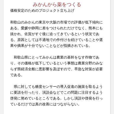
みかんから薬をつくる
価格安定のためのプロジェクト立ち上げ
和歌山のみかんの東京や大阪の市場での評価が低下傾向に
ある。愛媛や静岡に差をつけられただけでなく、熊本にも
抜かれ、佐賀がすぐ後に迫ってきているという状況であ
る。原因としては不適地での作付けを続けていることや選
果や摘果が十分でないことなどが指摘されている。
和歌山県にとってみかんは農業の基幹をなす作物であ
り、その価格が低下しているという事態は農業分野のみな
らず県経済全般に悪影響を及ぼすので、早急な対策が必要
である。
県に対しても糖度センサーの導入促進の施策を取るよう
に要請を行ったり、演説会などでこの問題に注目するよう
啓発に努めているところである。しかし演説や啓発を行っ
ているだけでは真の改善にはつながらない。