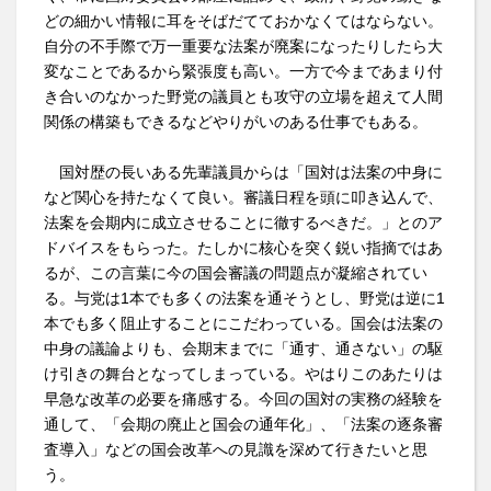
どの細かい情報に耳をそばだてておかなくてはならない。
自分の不手際で万一重要な法案が廃案になったりしたら大
変なことであるから緊張度も高い。一方で今まであまり付
き合いのなかった野党の議員とも攻守の立場を超えて人間
関係の構築もできるなどやりがいのある仕事でもある。
国対歴の長いある先輩議員からは「国対は法案の中身に
など関心を持たなくて良い。審議日程を頭に叩き込んで、
法案を会期内に成立させることに徹するべきだ。」とのア
ドバイスをもらった。たしかに核心を突く鋭い指摘ではあ
るが、この言葉に今の国会審議の問題点が凝縮されてい
る。与党は1本でも多くの法案を通そうとし、野党は逆に1
本でも多く阻止することにこだわっている。国会は法案の
中身の議論よりも、会期末までに「通す、通さない」の駆
け引きの舞台となってしまっている。やはりこのあたりは
早急な改革の必要を痛感する。今回の国対の実務の経験を
通して、「会期の廃止と国会の通年化」、「法案の逐条審
査導入」などの国会改革への見識を深めて行きたいと思
う。