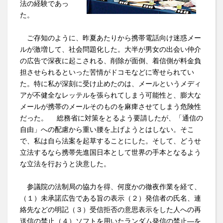
法の経験であっ
た。
ご存知のように、昨夏あたりから携帯電話向け迷惑メー
ルが激増して、社会問題化した。大半が男女の出会い仲介
の広告で深夜に起こされる、削除が面倒、着信側が料金負
担させられるといった苦情がドコモなどに寄せられてい
た。特に私が深刻に受け止めたのは、メールというメディ
アが不健全なレッテルを張られてしまう可能性と、膨大な
メールが携帯のメールそのものを麻痺させてしまう危険性
だった。 総務省に対策をとるよう要請したが、「通信の
自由」への配慮から重い腰を上げようとはしない。そこ
で、私は自ら法案を起草することにした。そして、どうせ
立法するなら携帯先進国日本として世界の手本となるよう
な立法を行おうと決意した。
参議院の法制局の協力を得、何度かの徹夜作業を経て、
（１）未承諾広告である旨の表示（２）発信者の氏名、連
絡先などの明記（３）受信拒否の意思表示をした人への再
送信の禁止（４）ソフトを用いたランダム発信の禁止―を