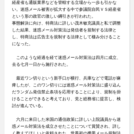
経産省も通販業界などを管轄する立場から一歩も引かな
い。迷惑メール被害が拡大する中で参議院自民ＶＳ経産省
という形の政官の激しい綱引きが行われた。
事態解決に向け、特商法に詳しい茂木敏充議員と私で調整
した結果、迷惑メール対策法は発信者を規制する法律と
し、特商法は広告主を規制する法律として棲み分けること
になった。
このような経過を経て迷惑メール対策法は四月に成立、
去る七月一日から施行された。
最近ワン切りという新手口が横行、兵庫などで電話が麻
痺したが、このワン切りには迷惑メール対策法に盛り込ん
だランダム発信禁止条項を応用することにより、規制を掛
けることができると考えており、党と総務省に提言し、検
討が進んでいる。
六月に来日した米国の通信政策に詳しい上院議員から迷
惑メール対策法を成立させたことについて賞賛され、詳し
く教えてほしいと依頼された。世界初の携帯メール規制法