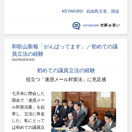
KEYWORD:
自由民主党
,
国会
和歌山新報「がんばってます」／初めての議
員立法の経験
2002年08月20日
初めての議員立法の経験
役立つ「迷惑メール対策法」に充足感
七月末に閉会した
国会で「迷惑メー
ル対策法案」を起
草し、立法に奔走
した。私にとって
は初めての議員立