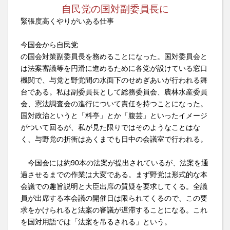
自民党の国対副委員長に
緊張度高くやりがいある仕事
今国会から自民党
の国会対策副委員長を務めることになった。国対委員会と
は法案審議等を円滑に進めるために各党が設けている窓口
機関で、与党と野党間の水面下のせめぎあいが行われる舞
台である。私は副委員長として総務委員会、農林水産委員
会、憲法調査会の進行について責任を持つことになった。
国対政治というと「料亭」とか「腹芸」といったイメージ
がついて回るが、私が見た限りではそのようなことはな
く、与野党の折衝はあくまでも日中の会議室で行われる。
今国会には約90本の法案が提出されているが、法案を通
過させるまでの作業は大変である。まず野党は形式的な本
会議での趣旨説明と大臣出席の質疑を要求してくる。全議
員が出席する本会議の開催日は限られてくるので、この要
求をかけられると法案の審議が遅滞することになる。これ
を国対用語では「法案を吊るされる」という。