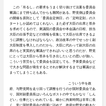
この「吊るし」の要求をうまく切り抜けて法案を委員会
審議にまで持ち込んでからも難関がある。野党側は委員会
の開催を原則として「委員会定例日」の「定時定刻」のス
タートしか認めてはくれない。また必ず大臣の出席と答弁
を求めてくるので、衆議院の委員会や本会議の日程、担当
大臣の出張予定などの情報を収集して大臣が出席できるよ
うに調整しなければならない。政治改革の中でせっかく副
大臣制度を導入したのだから、大臣に代わって副大臣の出
席のもと実質的な審議ができればいいと思うのだが、野党
にとっては大臣から答弁を引き出したいとの思いが強い。
こういう苦労をして委員会を設定しても、予算委員会など
で大きな問題が発生するとそれが解決するまでは審議が止
まってしまうこともある。
こういう中を政
府、与野党間を走り回って調整を行うのが国対委員会であ
り、国対副委員長はいろんなポストの中でもかなり「しん
どい」仕事だといわれている。確かに拘束時間は非常に長
く、常に国対委員会の部屋に詰めて、政府や野党の動きな