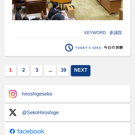
KEYWORD:
参議院
1
2
3
...
39
NEXT
hiroshigeseko
@SekoHiroshige