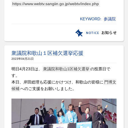
https://www.webtv.sangiin.go.jp/webtv/index.php
KEYWORD:
参議院
衆議院和歌山１区補欠選挙応援
2023年04月21日
明日4月23日は、
衆議院和歌山1区補欠選挙
の投票日で
す。
本日、岸田総理も応援にかけつけ、和歌山の皆様に
門博文
候補
へのご支援をお願いしました。