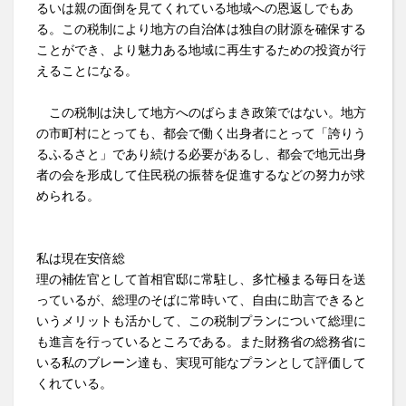
るいは親の面倒を見てくれている地域への恩返しでもあ
る。この税制により地方の自治体は独自の財源を確保する
ことができ、より魅力ある地域に再生するための投資が行
えることになる。
この税制は決して地方へのばらまき政策ではない。地方
の市町村にとっても、都会で働く出身者にとって「誇りう
るふるさと」であり続ける必要があるし、都会で地元出身
者の会を形成して住民税の振替を促進するなどの努力が求
められる。
私は現在安倍総
理の補佐官として首相官邸に常駐し、多忙極まる毎日を送
っているが、総理のそばに常時いて、自由に助言できると
いうメリットも活かして、この税制プランについて総理に
も進言を行っているところである。また財務省の総務省に
いる私のブレーン達も、実現可能なプランとして評価して
くれている。