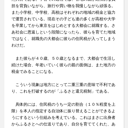
担を背負いながら、旅行や買い物を我慢しながら頑張る。
また小学校、中学校、高校はそれぞれの地域の税金と協力
で運営されている。現在その子ども達の多くが高校や大学
を卒業してから東京をはじめとする大都会に就職する。さ
あ社会に恩返しという段階になったら、彼らを育てた地域
ではなく、就職先の大都会に彼らの住民税が入ってしまう
わけだ。
また彼らが４０歳、５０歳となるまで、大都会で生活し
続けた場合、年老いていく彼らの親の面倒は、また地方の
税金でみることになる。
こういう現象は地方にとって二重三重の意味で不利であ
り、これを打破するのが「ふるさと還元税制」である。
具体的には、住民税のうち一定の割合（１０％程度を上
限）を本人の指定する自治体に振り替えることができるよ
うにするという仕組みを考えている。これはまさに出身者
からふるさとへの仕送りであり、自分を育ててくれた、あ