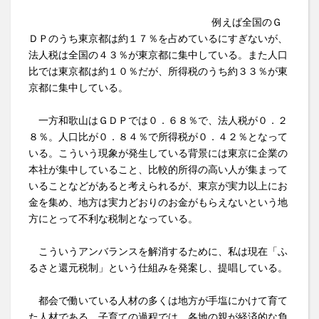
例えば全国のＧ
ＤＰのうち東京都は約１７％を占めているにすぎないが、
法人税は全国の４３％が東京都に集中している。また人口
比では東京都は約１０％だが、所得税のうち約３３％が東
京都に集中している。
一方和歌山はＧＤＰでは０．６８％で、法人税が０．２
８％。人口比が０．８４％で所得税が０．４２％となって
いる。こういう現象が発生している背景には東京に企業の
本社が集中していること、比較的所得の高い人が集まって
いることなどがあると考えられるが、東京が実力以上にお
金を集め、地方は実力どおりのお金がもらえないという地
方にとって不利な税制となっている。
こういうアンバランスを解消するために、私は現在「ふ
るさと還元税制」という仕組みを発案し、提唱している。
都会で働いている人材の多くは地方が手塩にかけて育て
た人材である。子育ての過程では、各地の親が経済的な負