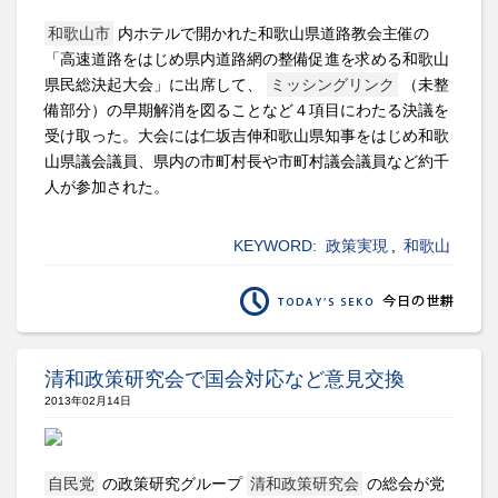
和歌山市
内ホテルで開かれた和歌山県道路教会主催の
「高速道路をはじめ県内道路網の整備促進を求める和歌山
県民総決起大会」に出席して、
ミッシングリンク
（未整
備部分）の早期解消を図ることなど４項目にわたる決議を
受け取った。大会には仁坂吉伸和歌山県知事をはじめ和歌
山県議会議員、県内の市町村長や市町村議会議員など約千
人が参加された。
KEYWORD:
政策実現
,
和歌山
清和政策研究会で国会対応など意見交換
2013年02月14日
自民党
の政策研究グループ
清和政策研究会
の総会が党