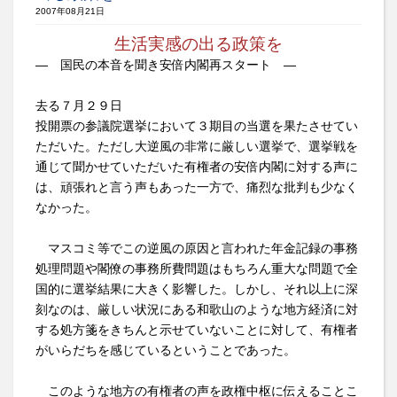
2007年08月21日
生活実感の出る政策を
― 国民の本音を聞き安倍内閣再スタート ―
去る７月２９日
投開票の参議院選挙において３期目の当選を果たさせてい
ただいた。ただし大逆風の非常に厳しい選挙で、選挙戦を
通じて聞かせていただいた有権者の安倍内閣に対する声に
は、頑張れと言う声もあった一方で、痛烈な批判も少なく
なかった。
マスコミ等でこの逆風の原因と言われた年金記録の事務
処理問題や閣僚の事務所費問題はもちろん重大な問題で全
国的に選挙結果に大きく影響した。しかし、それ以上に深
刻なのは、厳しい状況にある和歌山のような地方経済に対
する処方箋をきちんと示せていないことに対して、有権者
がいらだちを感じているということであった。
このような地方の有権者の声を政権中枢に伝えることこ