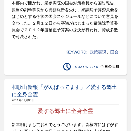
本部内で開かれ、衆参両院の国会対策委員から国対報告、
担当の副幹事長から党務報告を受け、衆議院予算委員会を
はじめとする今後の国会スケジュールなどについて意見を
交わした。２月１２日から審議がはじまった衆議院予算委
員会で２０１２年度補正予算案の採決が行われ、賛成多数
で可決された。
KEYWORD:
政策実現
,
国会
和歌山新報「がんばってます」／愛する郷土
に全身全霊
2011年01月05日
愛する郷土に全身全霊
新年明けましておめでとうございます。皆様方にはすがす