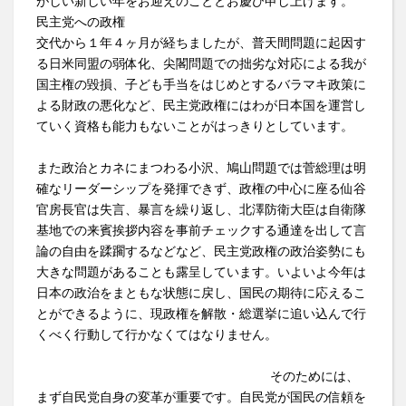
がしい新しい年をお迎えのこととお慶び申し上げます。
民主党への政権
交代から１年４ヶ月が経ちましたが、普天間問題に起因す
る日米同盟の弱体化、尖閣問題での拙劣な対応による我が
国主権の毀損、子ども手当をはじめとするバラマキ政策に
よる財政の悪化など、民主党政権にはわが日本国を運営し
ていく資格も能力もないことがはっきりとしています。
また政治とカネにまつわる小沢、鳩山問題では菅総理は明
確なリーダーシップを発揮できず、政権の中心に座る仙谷
官房長官は失言、暴言を繰り返し、北澤防衛大臣は自衛隊
基地での来賓挨拶内容を事前チェックする通達を出して言
論の自由を蹂躙するなどなど、民主党政権の政治姿勢にも
大きな問題があることも露呈しています。いよいよ今年は
日本の政治をまともな状態に戻し、国民の期待に応えるこ
とができるように、現政権を解散・総選挙に追い込んで行
くべく行動して行かなくてはなりません。
そのためには、
まず自民党自身の変革が重要です。自民党が国民の信頼を