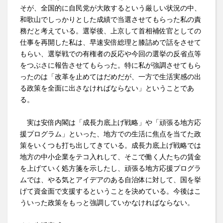
そが、全国的に自民党が大敗するという厳しい状況の中、
和歌山でしっかりとした成績で当選させてもらった私の責
務だと考えている。選挙後、上京して首相補佐官としての
仕事を再開した私は、早速安倍総理と膝詰めで話をさせて
もらい、選挙戦での有権者の反応や今回の選挙の反省点等
をつぶさに報告させてもらった。特に私が強調させてもら
ったのは「改革を止めてはだめだが、一方で生活実感の出
る政策を全面に出さなければならない」ということであ
る。
実は安倍内閣は「成長力底上げ戦略」や「頑張る地方応
援プログラム」といった、地方での生活に焦点を当てた政
策をいくつも打ち出してきている。成長力底上げ戦略では
地方の中小企業をテコ入れして、そこで働く人たちの賃金
を上げていく処方箋を示したし、頑張る地方応援プログラ
ムでは、やる気とアイデアのある自治体に対して、国を挙
げて資金面で支援するということを決めている。今後はこ
ういった政策をもっと強調していかなければならない。