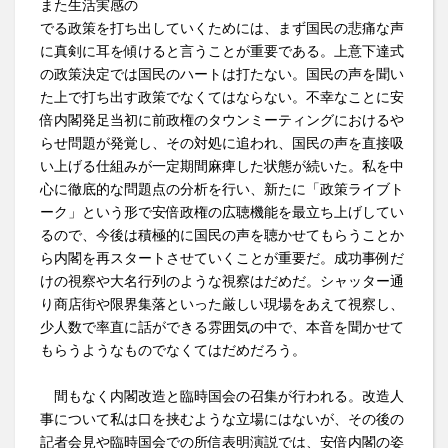
また生活実感の
でる政策を打ち出していくためには、まず国民の悲痛な声
に真剣に耳を傾けると言うことが重要である。上意下達式
の政策決定では国民のハートは打たない。国民の声を聞い
た上で打ち出す政策でなくてはならない。不幸なことに安
倍内閣発足当初に前政権のタウンミーティングにおけるや
らせ問題が発覚し、その対処に追われ、国民の声を直接吸
い上げる仕組みが一定期間麻痺した状態が続いた。私を中
心に徹底的な問題点の分析を行い、新たに「政策ライブト
ーク」という形で安倍政権の広聴機能を最立ち上げしてい
るので、今後は積極的に国民の声を聴かせてもらうことか
ら内閣を再スタートさせていくことが重要だ。成功事例だ
けの視察や大名行列のような視察はだめだ。シャッター通
り商店街や限界集落といった厳しい現場をあえて視察し、
少人数で率直に話ができる雰囲気の中で、本音を聞かせて
もらうようなものでなくてはだめだろう。
間もなく内閣改造と臨時国会の召集が行われる。改造人
事について私は口を挟むような立場にはないが、その後の
記者会見や臨時国会での所信表明演説では、安倍内閣の姿