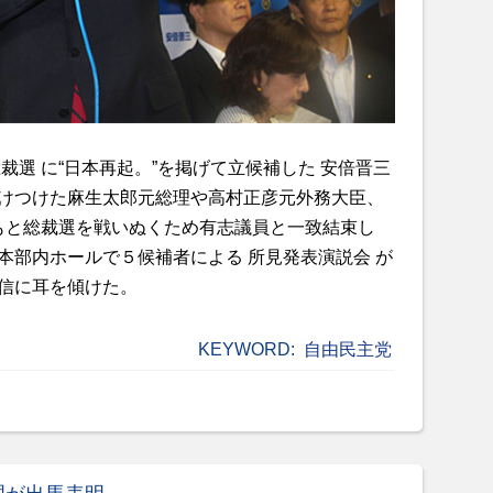
裁選 に“日本再起。”を掲げて立候補した 安倍晋三
けつけた麻生太郎元総理や高村正彦元外務大臣、
のもと総裁選を戦いぬくため有志議員と一致結束し
本部内ホールで５候補者による 所見発表演説会 が
信に耳を傾けた。
KEYWORD:
自由民主党