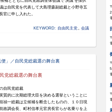
候補とともに自民党政調全体会議で 決議 を採択
議は自民党を代表して大島理森副総裁と小野寺五
長官に申し入れた。
電
KEYWORD:
自由民主党
,
会議
送便」／自民党総裁選の舞台裏
5
電
民党総裁選の舞台裏
の自民党総裁
実質的に次期総理大臣を決める選挙ということに
垣禎一総裁は立候補を断念したものの、１０日現
前政調会長、町村信孝元官房長官らが名乗りを上