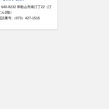
〒640-8232 和歌山市南汀丁22（汀
ビル2階）
電話番号:（073）427-1515