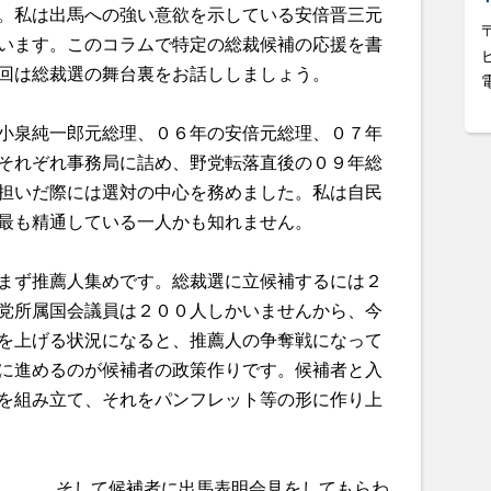
。私は出馬への強い意欲を示している安倍晋三元
います。このコラムで特定の総裁候補の応援を書
回は総裁選の舞台裏をお話ししましょう。
小泉純一郎元総理、０６年の安倍元総理、０７年
それぞれ事務局に詰め、野党転落直後の０９年総
担いだ際には選対の中心を務めました。私は自民
最も精通している一人かも知れません。
まず推薦人集めです。総裁選に立候補するには２
党所属国会議員は２００人しかいませんから、今
を上げる状況になると、推薦人の争奪戦になって
に進めるのが候補者の政策作りです。候補者と入
を組み立て、それをパンフレット等の形に作り上
そして候補者に出馬表明会見をしてもらわ