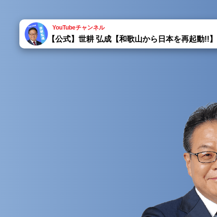
YouTubeチャンネル
【公式】世耕 弘成【和歌山から日本を再起動!!】