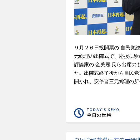
９月２６日投開票の 自民党総
元総理の出陣式で、応援に駆
評論家の 金美麗 氏ら出席
た。出陣式終了後から自民党
開かれ、安倍晋三元総理の所