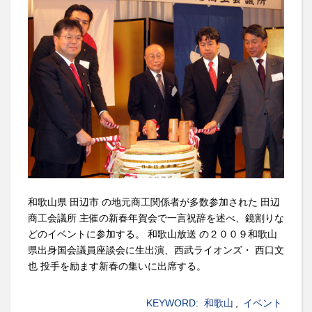
和歌山県 田辺市 の地元商工関係者が多数参加された 田辺
商工会議所 主催の新春年賀会で一言祝辞を述べ、鏡割りな
どのイベントに参加する。 和歌山放送 の２００９和歌山
県出身国会議員座談会に生出演、西武ライオンズ・ 西口文
也 投手を励ます新春の集いに出席する。
KEYWORD:
和歌山
,
イベント