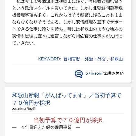
私は今まで毎週週末は和歌山に帰り、有権者と触れ合う
という政治スタイルを貫いてきた。しかし北朝鮮問題等危
機管理事項も多く、これからはそう頻繁に帰ることもまま
ならなくなりそうである。しかし安倍総理を直下でサポー
トできる仕事に誇りを持ち、時には和歌山のような地方の
実情も総理に直々に進言しながら補佐官の仕事をがんばっ
ていきたい。
KEYWORD:
首相官邸
,
外遊・外交
,
和歌山
和歌山新報「がんばってます」／当初予算で
７０億円が採択
2004年03月02日
当初予算で７０億円が採択
― ４年目迎えた緑の雇用事業 ―