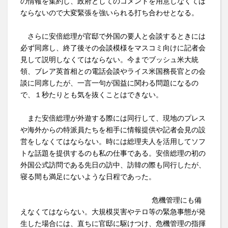
の情報を集約し、政府としてのコメントを用意しなくては
ならないので大変緊張を強いられる打ち合わせとなる。
さらに安倍総理が官邸で外国の要人と会談するときには
必ず同席し、終了後その会談模様をマスコミ向けに記者会
見して説明しなくてはならない。今までブッシュ米大統
領、ブレア英首相との電話会談やライス米国務長官との会
談に同席したが、一言一句が国益に関わる問題になるの
で、１秒たりとも気を抜くことはできない。
また安倍総理が外遊する際には同行して、現地のプレス
や海外からの特派員たちを相手に情報提供や記者会見の設
営をしなくてはならない。時には総理夫人を活用してソフ
トな話題を提供するのも私の仕事である。安倍総理の初の
外国公式訪問である先日の訪中、訪韓の際も同行したが、
寝る間も満足にないような日程であった。
危機管理にも備
えなくてはならない。大規模災害やテロ等の緊急事態が発
生した場合には、直ちに官邸に駆けつけ、危機管理の指揮