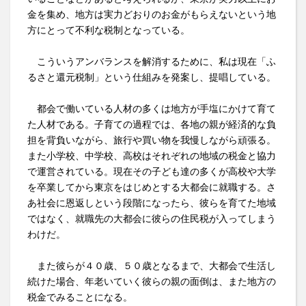
金を集め、地方は実力どおりのお金がもらえないという地
方にとって不利な税制となっている。
こういうアンバランスを解消するために、私は現在「ふ
るさと還元税制」という仕組みを発案し、提唱している。
都会で働いている人材の多くは地方が手塩にかけて育て
た人材である。子育ての過程では、各地の親が経済的な負
担を背負いながら、旅行や買い物を我慢しながら頑張る。
また小学校、中学校、高校はそれぞれの地域の税金と協力
で運営されている。現在その子ども達の多くが高校や大学
を卒業してから東京をはじめとする大都会に就職する。さ
あ社会に恩返しという段階になったら、彼らを育てた地域
ではなく、就職先の大都会に彼らの住民税が入ってしまう
わけだ。
また彼らが４０歳、５０歳となるまで、大都会で生活し
続けた場合、年老いていく彼らの親の面倒は、また地方の
税金でみることになる。