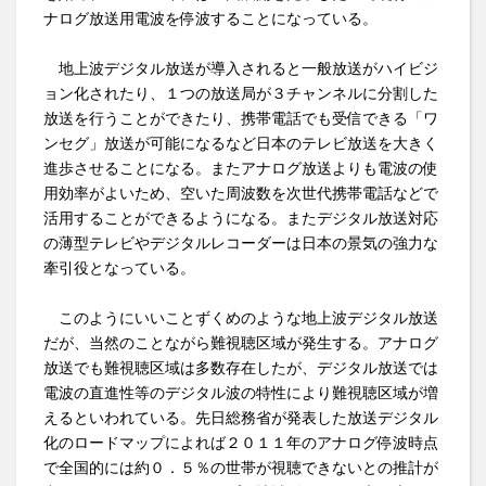
ナログ放送用電波を停波することになっている。
地上波デジタル放送が導入されると一般放送がハイビジ
ョン化されたり、１つの放送局が３チャンネルに分割した
放送を行うことができたり、携帯電話でも受信できる「ワ
ンセグ」放送が可能になるなど日本のテレビ放送を大きく
進歩させることになる。またアナログ放送よりも電波の使
用効率がよいため、空いた周波数を次世代携帯電話などで
活用することができるようになる。またデジタル放送対応
の薄型テレビやデジタルレコーダーは日本の景気の強力な
牽引役となっている。
このようにいいことずくめのような地上波デジタル放送
だが、当然のことながら難視聴区域が発生する。アナログ
放送でも難視聴区域は多数存在したが、デジタル放送では
電波の直進性等のデジタル波の特性により難視聴区域が増
えるといわれている。先日総務省が発表した放送デジタル
化のロードマップによれば２０１１年のアナログ停波時点
で全国的には約０．５％の世帯が視聴できないとの推計が