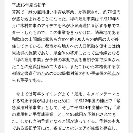
平成16年度当初予
算案で「緑の雇用担い手育成事業」が採択され、約70億円
が盛り込まれることになった。緑の雇用事業は平成13年8
月に木村知事のアイデアを私が小泉総理に直訴する形でス
タートしたもので、この事業をきっかけに、過疎地である
和歌山の山間部に家族も含めて約700人もの他県の人が移
住してきている。都市から地方への人口流動を促すには効
果抜群の施策であり、県全体の将来にとって生命線となる
「緑の雇用事業」が予算の本丸である当初予算で採択され
たことの意義は極めて大きい。またこれから本格化する京
都議定書遵守のためのCO2吸収対策の担い手確保の視点か
らも重要である。
今までは毎年タイミングよく「雇用」をメインテーマと
する補正予算が組まれたために、平成13年度の補正で「緊
急雇用対策事業」として、そして平成14年度補正では「緑
の雇用担い手育成事業」として95億円が予算化されてき
た。しかし当初予算となると話が違ってくる。予算の本丸
である当初予算には、各省ごとのシェアが厳然と存在し、