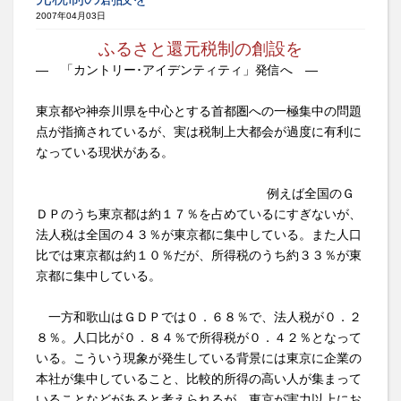
2007年04月03日
ふるさと還元税制の創設を
― 「カントリー･アイデンティティ」発信へ ―
東京都や神奈川県を中心とする首都圏への一極集中の問題
点が指摘されているが、実は税制上大都会が過度に有利に
なっている現状がある。
例えば全国のＧ
ＤＰのうち東京都は約１７％を占めているにすぎないが、
法人税は全国の４３％が東京都に集中している。また人口
比では東京都は約１０％だが、所得税のうち約３３％が東
京都に集中している。
一方和歌山はＧＤＰでは０．６８％で、法人税が０．２
８％。人口比が０．８４％で所得税が０．４２％となって
いる。こういう現象が発生している背景には東京に企業の
本社が集中していること、比較的所得の高い人が集まって
いることなどがあると考えられるが、東京が実力以上にお