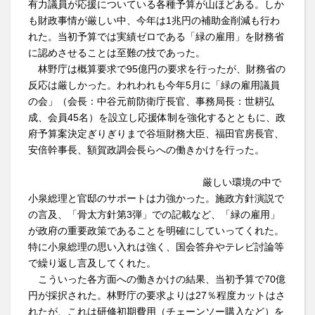
有力議員が応援についている各種予算が山ほどある。しか
も財政事情が厳しい中、今年は1兆円の補助金削減も行わ
れた。当初予算では実績ゼロである「緑の雇用」を財務省
に認めさせることは至難の技であった。
林野庁は概算要求で95億円の要求を行ったが、財務省の
反応は厳しかった。われわれも今年5月に「緑の雇用議員
の会」（会長：中谷元前防衛庁長官、事務局長：世耕弘
成、会員45名）を設立し応援体制を強化するとともに、政
府予算案決定ぎりぎりまで谷垣財務大臣、福田官房長官、
安倍幹事長、額賀政調会長らへの働きかけを行った。
厳しい環境の中で
小泉総理と官邸のサポートは力強かった。施政方針演説で
の言及、「骨太方針第3弾」での記載など、「緑の雇用」
が政府の重要政策であることを明確にしていってくれた。
特に小泉総理の思い入れは強く、国会答弁やテレビ討論等
で繰り返し言及してくれた。
こういった各方面への働きかけの結果、当初予算で70億
円が採択された。林野庁の要求よりは27％程度カットはさ
れたが、これは研修初期費用（チェーンソー購入など）を