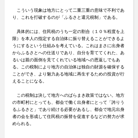
こういう現象は地方にとって二重三重の意味で不利であ
り、これを打破するのが「ふるさと還元税制」である。
具体的には、住民税のうち一定の割合（１０％程度を上
限）を本人の指定する自治体に振り替えることができるよ
うにするという仕組みを考えている。これはまさに出身者
からふるさとへの仕送りであり、自分を育ててくれた、あ
るいは親の面倒を見てくれている地域への恩返しでもあ
る。この税制により地方の自治体は独自の財源を確保する
ことができ、より魅力ある地域に再生するための投資が行
えることになる。
この税制は決して地方へのばらまき政策ではない。地方
の市町村にとっても、都会で働く出身者にとって「誇りう
るふるさと」であり続ける必要があるし、都会で地元出身
者の会を形成して住民税の振替を促進するなどの努力が求
められる。