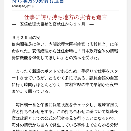
持ち地方の実情も進言
2006年10月24日
仕事に誇り持ち地方の実情も進言
― 安倍総理大臣補佐官就任から１ヶ月 ―
９月２６日の安
倍内閣発足に伴い、内閣総理大臣補佐官（広報担当）に任
命された。安倍総理からは任命時に「日本政府全体の情報
発信機能を強化してほしい」との指示を受けた。
まったく新設のポストであるため、手探りで仕事をスタ
ートさせているが、ともかく多忙である。議員会館の自室
に行く時間はほとんどなく、首相官邸の中で早朝から夜中
まで走り回っている。
毎日朝一番と午後に報道状況をチェックし、塩崎官房長
官と打ち合わせをする。この打ち合わせに基づいて塩崎長
官は政府としての公式の記者会見を行うことになるので、
海外の情勢から国内で発生している事件まであらゆる分野