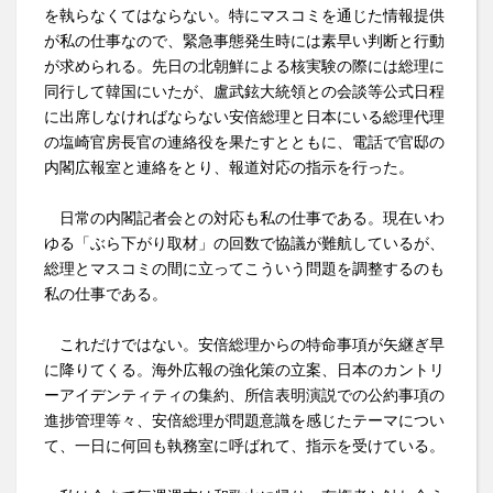
を執らなくてはならない。特にマスコミを通じた情報提供
が私の仕事なので、緊急事態発生時には素早い判断と行動
が求められる。先日の北朝鮮による核実験の際には総理に
同行して韓国にいたが、盧武鉉大統領との会談等公式日程
に出席しなければならない安倍総理と日本にいる総理代理
の塩崎官房長官の連絡役を果たすとともに、電話で官邸の
内閣広報室と連絡をとり、報道対応の指示を行った。
日常の内閣記者会との対応も私の仕事である。現在いわ
ゆる「ぶら下がり取材」の回数で協議が難航しているが、
総理とマスコミの間に立ってこういう問題を調整するのも
私の仕事である。
これだけではない。安倍総理からの特命事項が矢継ぎ早
に降りてくる。海外広報の強化策の立案、日本のカントリ
ーアイデンティティの集約、所信表明演説での公約事項の
進捗管理等々、安倍総理が問題意識を感じたテーマについ
て、一日に何回も執務室に呼ばれて、指示を受けている。