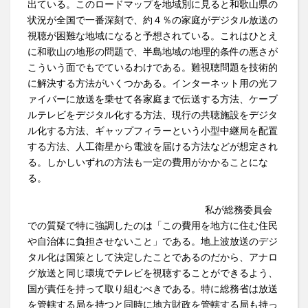
出ている。このロードマップを地域別に見ると和歌山県の
状況が全国で一番深刻で、約４％の家庭がデジタル放送の
視聴が困難な地域になると予想されている。これはひとえ
に和歌山の地形の問題で、半島地域の地理的条件の悪さが
こういう面でもでているわけである。難視聴問題を技術的
に解決する方法がいくつかある。インターネット用の光フ
ァイバーに放送を乗せて各家庭まで伝送する方法、ケーブ
ルテレビをデジタル化する方法、現行の共聴施設をデジタ
ル化する方法、ギャップフィラーという小型中継局を配置
する方法、人工衛星から電波を届ける方法などが想定され
る。しかしいずれの方法も一定の費用がかかることにな
る。
私が総務委員会
での質疑で特に強調したのは「この費用を地方に住む住民
や自治体に負担させないこと」である。地上波放送のデジ
タル化は国策として決定したことであるのだから、アナロ
グ放送と同じ環境でテレビを視聴することができるよう、
国が責任を持って取り組むべきである。特に総務省は放送
を管轄する局を持つと同時に地方財政を管轄する局も持っ