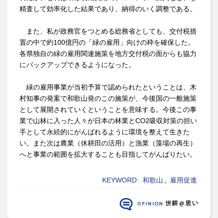
精査して効率化した結果であり、納得のいく調整である。
また、私が政務官をつとめる総務省としても、交付税措
置の中で約100億円の「緑の雇用」向けの枠を確保した。
各県独自の緑の雇用関連施策を地方交付税の面からも協力
にバックアップできるようになった。
緑の雇用事業が当初予算で認められたということは、木
村知事の発案で和歌山発のこの施策が、今後国の一般施策
として展開されていくということを意味する。今後この事
業で山林に入った人々が日本の林業とCO2吸収対策の担い
手として永続的にがんばれるように環境を整えて生きた
い。また次は農業（休耕田の活用）と漁業（藻場の再生）
へと事業の範囲を拡大することも目指してがんばりたい。
KEYWORD:
和歌山
,
雇用促進