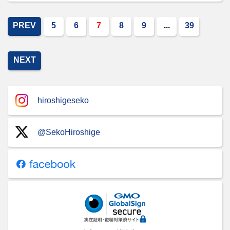
PREV
5
6
7
8
9
...
39
NEXT
hiroshigeseko
@SekoHiroshige