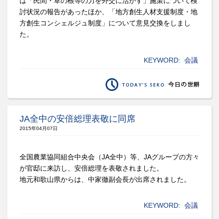
は「民間・草の根等の力を外交に活かす」施策について検
討状況の報告があったほか、「地方創生人材支援制度・地
方創生コンシェルジュ制度」について意見交換をしまし
た。
KEYWORD:
会議
JA全中の安倍総理表敬に同席
2015年04月07日
全国農業協同組合中央会（
JA
全中）等、
JA
グループの方々
が官邸に来訪し、安倍総理を表敬されました。
地元和歌山県からは、中家徹副会長が出席されました。
KEYWORD:
会議