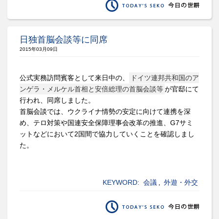
日独首脳会談等に同席
2015年03月09日
公式実務訪問賓客として来日中の、
ドイツ連邦共和国のア
ンゲラ・メルケル首相と安倍総理の首脳会談等
が官邸にて
行われ、同席しました。
首脳会談では、ウクライナ情勢の安定に向けて連携を深
め、テロ対策や国連安全保障理事会改革の推進、
G7
サミ
ットなどにおいて
2
国間で協力していくことを確認しまし
た。
KEYWORD:
会議
,
外遊・外交