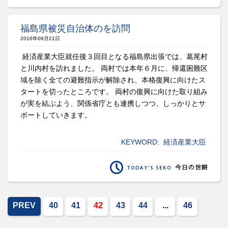
福島県被災自治体のを訪問
2016年09月21日
経済産業大臣就任後３回目となる福島県出張では、葛尾村
と川内村を訪れました。 両村では本年６月に、帰還困難区
域を除く全ての避難指示が解除され、本格復興に向けたス
タートを切ったところです。 両村の復興に向けた取り組み
が実を結ぶよう、関係省庁とも連携しつつ、しっかりとサ
ポートしていきます。
KEYWORD:
経済産業大臣
PREV
40
41
42
43
44
...
46