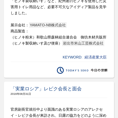
「ヒノキ製収納いす」など、紀州産のヒノキを使用した災
害用トイレ用品など、必要不可欠なアイディア製品を見学
しました。
展示会社：
YAMATO-NB株式会社
商品製造：
（ヒノキ粉末）和歌山県森林組合連合会 御坊木材共販所
（ヒノキ製収納いす及び便座）
岩出市米山工芸株式会社
KEYWORD:
経済産業大臣
「実業ロシア」レピク会長と面会
2016年08月31日
官房副長官就任中より面識のある実業ロシアのアレクセ
イ・レピク会長が来訪され、日露の協力をどのように深め