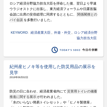
ロシア経済分野協力担当大臣を拝命した後、翌日より早速
ウラジオストクに出張し、東方経済フォーラムや日露首脳
会談に出席の安倍総理に同席するとともに、
関係閣僚との
バイ会談
を多数行いました。
KEYWORD:
経済産業大臣
,
外遊・外交
,
ロシア経済分野
協力担当大臣
紀州産ヒノキ等を使用した防災用品の展示を
見学
2016年09月02日
防災の日に合わせ、経済産業省内にて
災害用トイレの備蓄
推進に関する展示
が行われました。
「水のいらない簡易トイレセット」や「ヒノキ製便座」