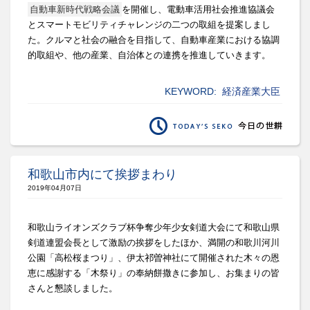
自動車新時代戦略会議
を開催し、
電動車活用社会推進協議会
とスマートモビリティチャレンジの二つ
の取組を提案しまし
た。クルマと社会の融合を目指して、
自動車産業における協調
的取組や、他の産業、
自治体との連携を推進していきます。
KEYWORD:
経済産業大臣
和歌山市内にて挨拶まわり
2019年04月07日
和歌山ライオンズクラブ杯争奪少年少女剣道大会にて和歌山県
剣道
連盟会長として激励の挨拶をしたほか、満開の和歌川河川
公園「
高松桜まつり」、
伊太祁曽神社にて開催された木々の恩
恵に感謝する「木祭り」
の奉納餅撒きに参加し、お集まりの皆
さんと懇談しました。