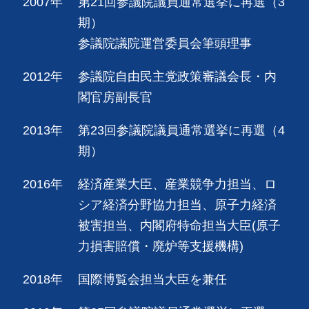
2007年
第21回参議院議員通常選挙に再選（3
期）
参議院議院運営委員会筆頭理事
2012年
参議院自由民主党政策審議会長・内
閣官房副長官
2013年
第23回参議院議員通常選挙に再選（4
期）
2016年
経済産業大臣、産業競争力担当、ロ
シア経済分野協力担当、原子力経済
被害担当、内閣府特命担当大臣(原子
力損害賠償・廃炉等支援機構)
2018年
国際博覧会担当大臣を兼任