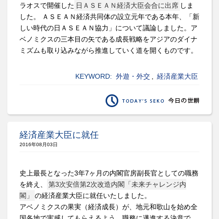
ラオスで開催した
日ＡＳＥＡＮ経済大臣会合に出席
しま
した。 ＡＳＥＡＮ経済共同体の設立元年である本年、「新
しい時代の日ＡＳＥＡＮ協力」について議論しました。ア
ベノミクスの三本目の矢である成長戦略をアジアのダイナ
ミズムも取り込みながら推進していく道を開くものです。
KEYWORD:
外遊・外交
,
経済産業大臣
経済産業大臣に就任
2016年08月03日
史上最長となった3年7ヶ月の内閣官房副長官としての職務
を終え、
第3次安倍第2次改造内閣「未来チャレンジ内
閣」
の経済産業大臣に就任いたしました。
アベノミクスの果実（経済成長）が、地元和歌山を始め全
国各地で実感してもらえるよう、職務に邁進する決意で