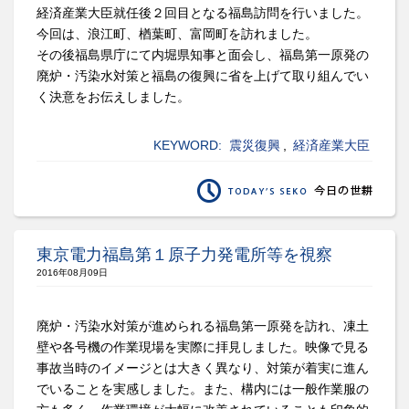
経済産業大臣就任後２回目となる福島訪問を行いました。
今回は、浪江町、楢葉町、富岡町を訪れました。
その後福島県庁にて内堀県知事と面会し、福島第一原発の
廃炉・汚染水対策と福島の復興に省を上げて取り組んでい
く決意をお伝えしました。
KEYWORD:
震災復興
,
経済産業大臣
東京電力福島第１原子力発電所等を視察
2016年08月09日
廃炉・汚染水対策が進められる福島第一原発を訪れ、凍土
壁や各号機の作業現場を実際に拝見しました。映像で見る
事故当時のイメージとは大きく異なり、対策が着実に進ん
でいることを実感しました。また、構内には一般作業服の