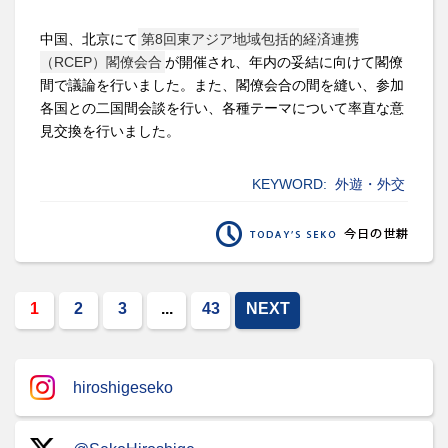
中国、北京にて
第8回東アジア地域包括的経済連携
（RCEP）閣僚会合
が開催され、年内の妥結に向けて閣僚
間で議論を行いました。また、閣僚会合の間を縫い、参加
各国との二国間会談を行い、各種テーマについて率直な意
見交換を行いました。
KEYWORD:
外遊・外交
1
2
3
...
43
NEXT
hiroshigeseko