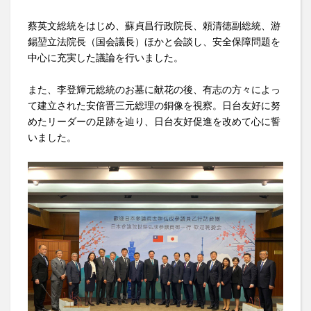
蔡英文総統をはじめ、蘇貞昌行政院長、頼清徳副総統、游
錫堃立法院長（国会議長）ほかと会談し、安全保障問題を
中心に充実した議論を行いました。
また、李登輝元総統のお墓に献花の後、有志の方々によっ
て建立された安倍晋三元総理の銅像を視察。日台友好に努
めたリーダーの足跡を辿り、日台友好促進を改めて心に誓
いました。