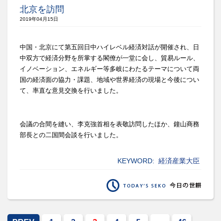
北京を訪問
2019年04月15日
中国・北京にて第五回日中ハイレベル経済対話が開催され、
日
中双方で経済分野を所掌する閣僚が一堂に会し、貿易ルール、
イノベーション、
エネルギー等多岐にわたるテーマについて両
国の経済面の協力・
課題、地域や世界経済の現場と今後につい
て、
率直な意見交換を行いました。
会議の合間を縫い、李克強首相を表敬訪問したほか、
鐘山商務
部長との二国間会談を行いました。
KEYWORD:
経済産業大臣