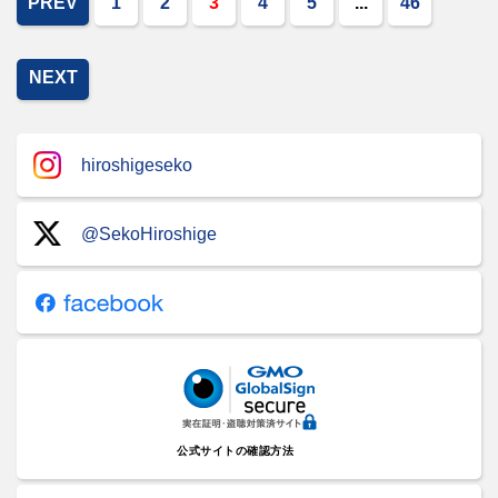
PREV
1
2
3
4
5
...
46
NEXT
hiroshigeseko
@SekoHiroshige
公式サイトの確認方法