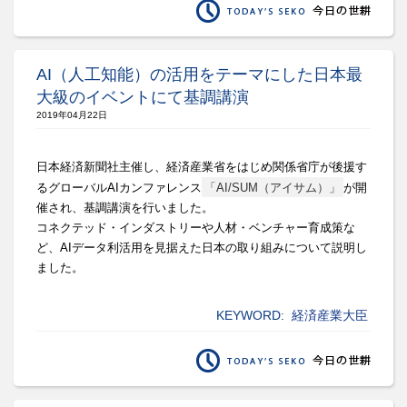
AI（人工知能）の活用をテーマにした日本最
大級のイベントにて基調講演
2019年04月22日
日本経済新聞社主催し、
経済産業省をはじめ関係省庁が後援す
るグローバルAIカンファレ
ンス
「AI/SUM（アイサム）」
が開
催され、
基調講演を行いました。
コネクテッド・インダストリーや人材・ベンチャー育成策な
ど、
AIデータ利活用を見据えた日本の取り組みについて説明し
ました
。
KEYWORD:
経済産業大臣