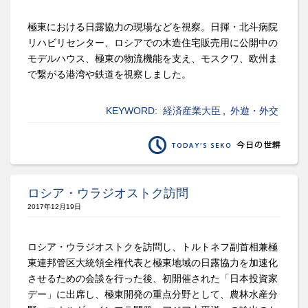
極東における日露協力の現場などを視察。日揮・北斗病院
リハビリセンター、ロシアでの木造住宅販売用に公開中の
モデルハウス、極東の物流機能を支え、モスクワ、欧州ま
で繋がる港湾や鉄道を視察しました。
KEYWORD:
経済産業大臣
,
外遊・外交
ロシア・ウラジオストク訪問
2017年12月19日
ロシア・ウラジオストクを訪問し、トルトネフ副首相兼極
東連邦管区大統領全権代表と極東地域の日露協力を加速化
させるための会談を行った後、初開催された「日本投資家
デー」に出席し、極東開発の重点分野として、農林水産分