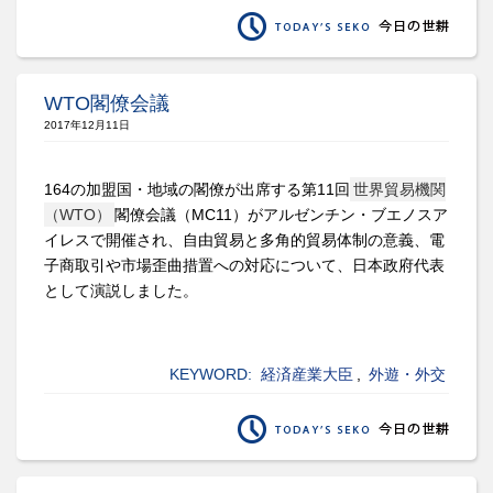
WTO閣僚会議
2017年12月11日
164の加盟国・地域の閣僚が出席する第11回
世界貿易機関
（WTO）
閣僚会議（MC11）がアルゼンチン・ブエノスア
イレスで開催され、自由貿易と多角的貿易体制の意義、電
子商取引や市場歪曲措置への対応について、日本政府代表
として演説しました。
KEYWORD:
経済産業大臣
,
外遊・外交