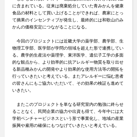
に含まれている。従来は廃棄処分していた青みかんを健康
食品の材料として買い上げることができれば、農家にとっ
て摘果のインセンティブが発生し、最終的には和歌山のみ
かんの価格安定につながることになる。
今回のプロジェクトには近畿大学の薬学部、農学部、生
物理工学部、医学部が学問の領域を超えた形で連携してい
る。農学的生産法や薬理学、東洋医学、遺伝子工学の多面
的な観点から、より効率的に抗アレルギー物質を取り出せ
る新品種みかんの開発やより効果的な使用方法等の開拓を
行っていきたいと考えている。またアレルギーに悩む患者
の皆さんにもご協力いただいて、その効果の検証も進めて
いきたい。
またこのプロジェクトを単なる研究室内の勉強に終らせ
ることなく、民間企業の協力や出資も得て、今年中には大
学初ベンチャービジネスという形で事業化し、地域の産業
振興や雇用の確保にもつなげていきたいと考えている。