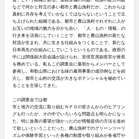
などで何かと対立の多い都市と農山漁村だが、これからは
真剣に共存を考えていかなくてはならないということで立
ち上げられた組織である。都市と農山漁村それぞれに人が
お互いの地域の魅力を分かち合い、「人・もの・情報」の
行き来を活発にしていくことで、都市と農山漁村の新たな
対流が生まれ、共に生きる仕組みをつくることで、新たな
日本再生の仕組みにしていこうというものである。政府の
中には関係副大臣会議が設けられ、安倍官房副長官が座長
を務めている。私もこの調査会に最初からメンバーとして
参画し、和歌山県における緑の雇用事業の成功例などを紹
介し、都市と山村の交流が大きなポテンシャルを秘めてい
ることを主張してきた。
この調査会では都
市と地方の交流に取り組むＮＰＯの皆さんからのヒアリン
グも行ったが、その中でいろいろな問題点も明らかになっ
た。特に改善の要望が強かったのが情報提供の方法を改め
て欲しいということだった。農山漁村でのグリーンツーリ
ズムや体験学習といった各種の制度や取り組みが各省庁や