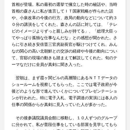
首相が登場。私の最初の選挙で擁立した時の秘話や、当時
首相の森さんに私が進言してＩＴ国家戦略が作られた話
や、小泉改革の今後の行方、政局の動向などについて約３
０分の講演をしてくれた。森さんの話に対しては、「テレ
ビのイメージよりずっと親しみが持てる」、「総理大臣っ
てやっぱり孤独な仕事なんだな」との感想が聞かれた。さ
らに引き続き安倍晋三官房副長官が駆けつけてくれ、みん
なの関心の高い北朝鮮との交渉の経緯や今後の動向につい
て、官邸の現場の動きも踏まえて解説してくれた。旬のテ
ーマなだけに全員が真剣に聞き入った。
翌朝は、まず霞ヶ関ビルの高層階にあるＮＴＴデータの
ショールームを視察してもらった。ここでは電子政府が今
後どのような形で進んでいくかについてプレゼンテーショ
ンが行われた。特に電子入札、電子調達の実演には各人の
仕事の関係からか真剣に見入っていた人が多かった。
その後参議院議員会館に移動し、１０人ずつのグループ
に分かれて、私が普段仕事をしている部屋を見学してもら