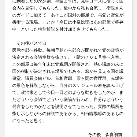
に到着したのが夕刻。早速まずは、見学コースに従って国
会内を見学してもらった。途中から私も合流し、衛視さん
のガイドに加えて「あそこが国対の部屋で、与党と野党が
折衝する現場。」とか「今日は小泉総理はあの部屋で答弁
中」といった特別解説を付け加えさせてもらった。
その後バスで自
民党本部へ移動。毎朝早朝から部会が開かれて党の政策が
決定される会議室群を抜けて、７階の７０１号室へ入室。
この部屋は毎年年末に党税調が開催され、熱い議論の末に
国の税制が決定される場所でもある。窓から見える国会議
事堂、議員会館ビル、首相官邸、霞ヶ関の官庁群、赤坂等
の景色を解説しながら、自分のスケジュール表を読み上げ
て、政治家として今日一日どのような動きをしたのか、ま
たどういう会議でどういう議論が行われ、自分はどういう
発言をしたのかなどを説明させてもらった。実際の場所を
指し示しながらの解説であるから、相当臨場感のあるもの
になったと思う。
その後、森喜朗前