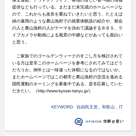
提供なども行っている。まだまだ未完成のホームページな
ので、これからも改良を重ねていきたいと思う。たとえば
緑の雇用のような農山漁村での就業体験談の紹介や、都会
の人と農山漁村の人がテーマを決めて議論するＢＢＳ、ラ
イブカメラや動画による風景の中継などがあっても面白い
と思う。
ご家族でのゴールデンウィークのすごし方を検討されて
いる方は是非このホームページを参考にされてみてはどう
だろうか。例年とは一味違った休暇になるのではないか。
またホームページではこの都市と農山漁村の交流を進める
国民運動のネーミングを募集中である。是非応募していた
だきたい。（http://www.kyosei-tairyu.jp/）
KEYWORD:
自由民主党
,
和歌山
,
IT