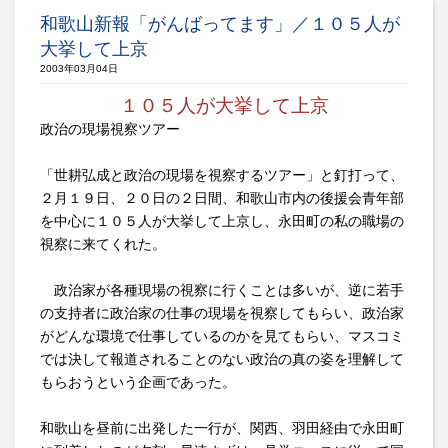
和歌山新報「がんばってます」／１０５人が
大挙して上京
2003年03月04日
１０５人が大挙して上京
政治の現場視察ツアー
「世耕弘成と政治の現場を視察するツアー」と釘打って、
２月１９日、２０日の２日間、和歌山市内の後援会青年部
を中心に１０５人が大挙して上京し、永田町の私の職場の
視察に来てくれた。
政治家が各種現場の視察に行くことは多いが、逆に若手
の支持者に政治家の仕事の現場を視察してもらい、政治家
がどんな環境で仕事しているのかを見てもらい、マスコミ
では決して報道されることのない政治の真の姿を理解して
もらおうという企画であった。
和歌山を昼前に出発した一行が、関西、羽田経由で永田町