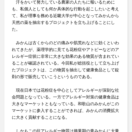
汗をかいて努力している農家の人たちに報いるために
も、私個人としても何か具体的な行動を起こしたいと考え
て、私が理事を務める近畿大学が中心となってみかんから
天然の薬を抽出するプロジェクトを立ち上げることにし
た。
みかんは古くからのどの痛みや肌荒れなどに効くといわ
れてきたが、薬理学的に見ても花粉症やアトピーなどのア
レルギー症状に非常に大きな効果のある物質が含まれてい
ることが確認されている。今回私が総括役として立ち上げ
たプロジェクトは、この物質を抽出して健康食品として錠
剤の形で販売していこうというものである。
現在日本では花粉症を中心としてアレルギーが深刻な社
会問題となっている。一方でアレルギー対策の健康食品は
大きなマーケットともなっている。和歌山のみかんがこの
マーケットに参入することができれば、みかんの消費拡大
に大きく貢献することになる。
しかもこの抗アレルギー物質は摘果期の青みかんに大量