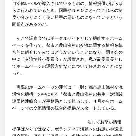
自治体レベルで導入されているものの、情報提供がばらば
らに行われているため、国民やＮＰＯにとってこれらの制
度が分かりにくく使い勝手の悪いものになっているという
問題点があるのだ。
そこで調査会ではポータルサイトとして機能するホーム
ページを作って、都市と農山漁村の交流に関する情報を統
合的に紹介してみてはどうかということになり、調査会の
中に「交流情報小委員会」が設置され、私が副委員長とし
てホームページの運営方針などについて任されることにな
った。
実際のホームページの運営は「（財）都市農山漁村交流
活性化機構」の中にある「都市と農山漁村の共生・対流関
連団体連絡会」が事務局として担当して、４月からホーム
ページでの交流情報の統合的提供がスタートしている。
決してお堅い情報
提供ばかりではなく、ボランティア活動へのお誘いや環境
保全運動、アウトドアライフ、各地の珍しい食べ物の情報