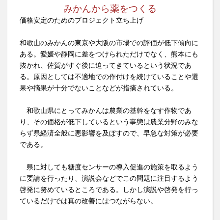
みかんから薬をつくる
価格安定のためのプロジェクト立ち上げ
和歌山のみかんの東京や大阪の市場での評価が低下傾向に
ある。愛媛や静岡に差をつけられただけでなく、熊本にも
抜かれ、佐賀がすぐ後に迫ってきているという状況であ
る。原因としては不適地での作付けを続けていることや選
果や摘果が十分でないことなどが指摘されている。
和歌山県にとってみかんは農業の基幹をなす作物であ
り、その価格が低下しているという事態は農業分野のみな
らず県経済全般に悪影響を及ぼすので、早急な対策が必要
である。
県に対しても糖度センサーの導入促進の施策を取るよう
に要請を行ったり、演説会などでこの問題に注目するよう
啓発に努めているところである。しかし演説や啓発を行っ
ているだけでは真の改善にはつながらない。