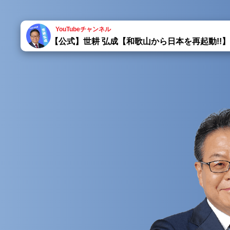
YouTubeチャンネル
【公式】世耕 弘成【和歌山から日本を再起動!!】