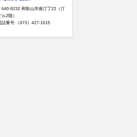
〒640-8232 和歌山市南汀丁22（汀
ビル2階）
電話番号:（073）427-1515