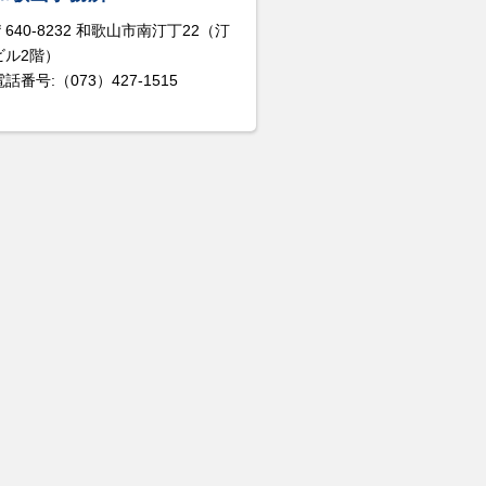
〒640-8232 和歌山市南汀丁22（汀
ビル2階）
電話番号:（073）427-1515