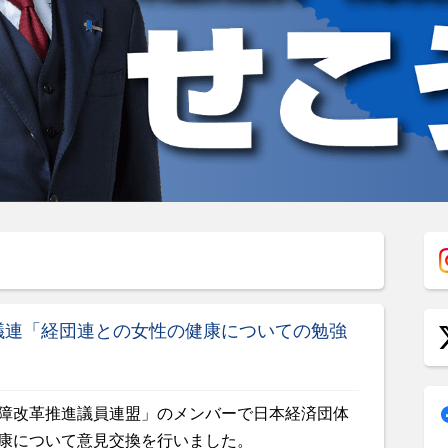
議連「経団連との女性の健康についての勉強
障改革推進議員連盟」のメンバーで日本経済団体
康について意見交換を行いました。