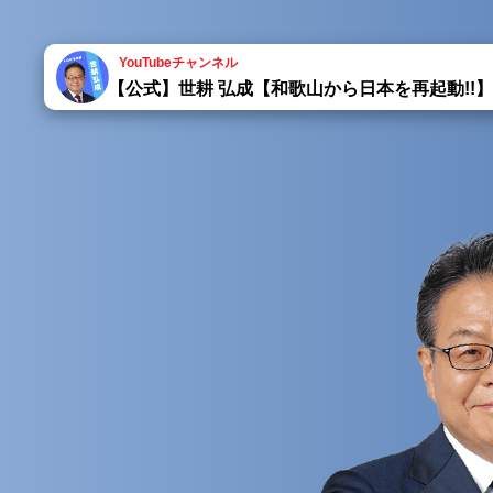
YouTubeチャンネル
【公式】世耕 弘成【和歌山から日本を再起動!!】