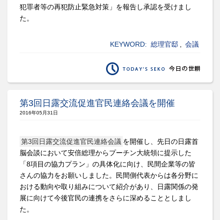
犯罪者等の再犯防止緊急対策」を報告し承認を受けまし
た。
KEYWORD:
総理官邸
,
会議
第3回日露交流促進官民連絡会議を開催
2016年05月31日
第3回日露交流促進官民連絡会議
を開催し、先日の日露首
脳会談において安倍総理からプーチン大統領に提示した
「8項目の協力プラン」の具体化に向け、民間企業等の皆
さんの協力をお願いしました。民間側代表からは各分野に
おける動向や取り組みについて紹介があり、日露関係の発
展に向けて今後官民の連携をさらに深めることとしまし
た。