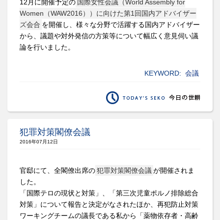
12月に開催予定の
国際女性会議（World Assembly for
Women（WAW2016））に向けた第1回国内アドバイザー
ズ会合
を開催し、様々な分野で活躍する国内アドバイザー
から、議題や対外発信の方策等について幅広く意見伺い議
論を行いました。
KEYWORD:
会議
犯罪対策閣僚会議
2016年07月12日
官邸にて、全閣僚出席の
犯罪対策閣僚会議
が開催されま
した。
「国際テロの現状と対策」、「第三次児童ポルノ排除総合
対策」について報告と決定がなされたほか、再犯防止対策
ワーキングチームの議長である私から「薬物依存者・高齢