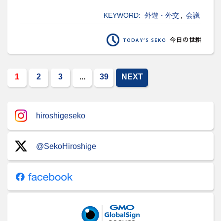
KEYWORD:
外遊・外交
,
会議
1
2
3
...
39
NEXT
hiroshigeseko
@SekoHiroshige