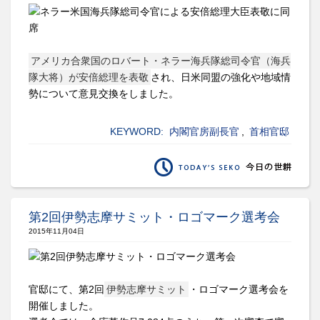
アメリカ合衆国のロバート・ネラー海兵隊総司令官（海兵
隊大将）が安倍総理を表敬
され、日米同盟の強化や地域情
勢について意見交換をしました。
KEYWORD:
内閣官房副長官
,
首相官邸
第2回伊勢志摩サミット・ロゴマーク選考会
2015年11月04日
官邸にて、第2回
伊勢志摩サミット
・ロゴマーク選考会を
開催しました。