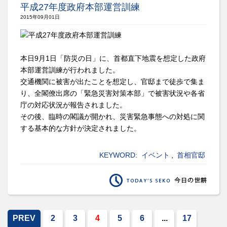
平成27年度政府本部運営訓練
2015年09月01日
本日9月1日「防災の日」に、首都直下地震を想定した政府
本部運営訓練が行われました。
交通機関に被害が出たことを想定し、官邸まで徒歩で集ま
り、全閣僚出席の「緊急災害対策本部」で被害状況や各省
庁の対応状況が報告されました。
その後、臨時の閣議が開かれ、災害緊急事態への対処に関
する基本的な方針が決定されました。
KEYWORD:
イベント
,
首相官邸
PREV
2
3
4
5
6
...
17