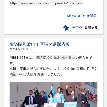
https://www.webtv.sangiin.go.jp/webtv/index.php
KEYWORD:
参議院
衆議院和歌山１区補欠選挙応援
2023年04月21日
明日4月23日は、
衆議院和歌山1区補欠選挙
の投票日で
す。
本日、岸田総理も応援にかけつけ、和歌山の皆様に
門博文
候補
へのご支援をお願いしました。