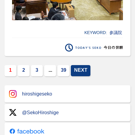
KEYWORD:
参議院
1
2
3
...
39
NEXT
hiroshigeseko
@SekoHiroshige