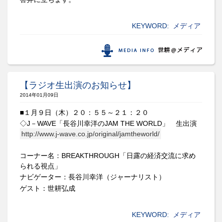
KEYWORD:
メディア
【ラジオ生出演のお知らせ】
2014年01月09日
■１月９日（木）２０：５５～２１：２０
◇
J
－
WAVE
「長谷川幸洋の
JAM THE WORLD
」 生出演
http://www.j-wave.co.jp/original/jamtheworld/
コーナー名：
BREAKTHROUGH
「日露の経済交流に求め
られる視点」
ナビゲーター：長谷川幸洋（ジャーナリスト）
ゲスト：世耕弘成
KEYWORD:
メディア