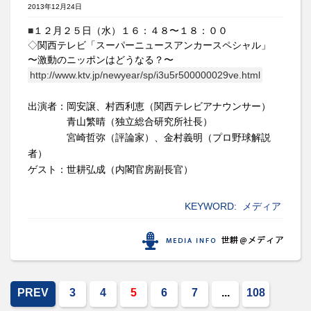
2013年12月24日
■
１２月２５日（水）１６：４８〜１８：００
◇
関西テレビ「スーパーニュースアンカースペシャル」
〜激動のニッポンはどうなる？〜
http://www.ktv.jp/newyear/sp/i3u5r500000029ve.html
出演者：岡安譲、村西利恵（関西テレビアナウンサー）
青山繁晴（独立総合研究所社長）
宮崎哲弥（評論家）、金村義明（プロ野球解説
者）
ゲスト：世耕弘成（内閣官房副長官）
KEYWORD:
メディア
PREV
3
4
5
6
7
...
108