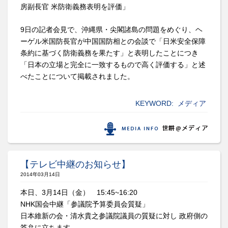
房副長官 米防衛義務表明を評価」
9日の記者会見で、沖縄県・尖閣諸島の問題をめぐり、ヘ
ーゲル米国防長官が中国国防相との会談で「日米安全保障
条約に基づく防衛義務を果たす」と表明したことにつき
「日本の立場と完全に一致するもので高く評価する」と述
べたことについて掲載されました。
KEYWORD:
メディア
【テレビ中継のお知らせ】
2014年03月14日
本日、3月14日（金） 15:45~16:20
NHK国会中継「参議院予算委員会質疑」
日本維新の会・清水貴之参議院議員の質疑に対し 政府側の
答弁に立ちます。