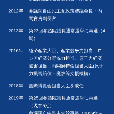
2012年
参議院自由民主党政策審議会長・内
閣官房副長官
2013年
第23回参議院議員通常選挙に再選（4
期）
2016年
経済産業大臣、産業競争力担当、ロ
シア経済分野協力担当、原子力経済
被害担当、内閣府特命担当大臣(原子
力損害賠償・廃炉等支援機構)
2018年
国際博覧会担当大臣を兼任
2019年
第25回参議院議員通常選挙に再選
（現在5期）
参議院自由民主党幹事長（2019年～