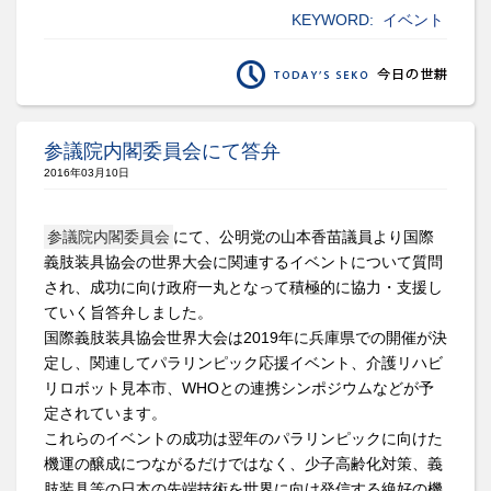
KEYWORD:
イベント
参議院内閣委員会にて答弁
2016年03月10日
参議院内閣委員会
にて、公明党の山本香苗議員より国際
義肢装具協会の世界大会に関連するイベントについて質問
され、成功に向け政府一丸となって積極的に協力・支援し
ていく旨答弁しました。
国際義肢装具協会世界大会は2019年に兵庫県での開催が決
定し、関連してパラリンピック応援イベント、介護リハビ
リロボット見本市、WHOとの連携シンポジウムなどが予
定されています。
これらのイベントの成功は翌年のパラリンピックに向けた
機運の醸成につながるだけではなく、少子高齢化対策、義
肢装具等の日本の先端技術を世界に向け発信する絶好の機