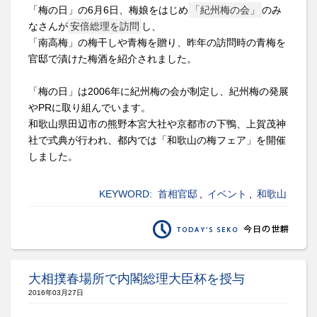
「梅の日」の6月6日、梅娘をはじめ
「紀州梅の会」
のみ
なさんが
安倍総理を訪問
し、
「南高梅」の梅干しや青梅を贈り、昨年の訪問時の青梅を
官邸で漬けた梅酒を紹介されました。
「梅の日」は2006年に紀州梅の会が制定し、紀州梅の発展
やPRに取り組んでいます。
和歌山県田辺市の熊野本宮大社や京都市の下鴨、上賀茂神
社で式典が行われ、都内では「和歌山の梅フェア」を開催
しました。
KEYWORD:
首相官邸
,
イベント
,
和歌山
大相撲春場所で内閣総理大臣杯を授与
2016年03月27日