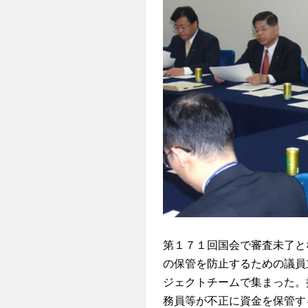
第１７１回国会で審査未了と
の保管を防止するための議員
ジェクトチームで集まった。提
務員等が不正に資金を保管す