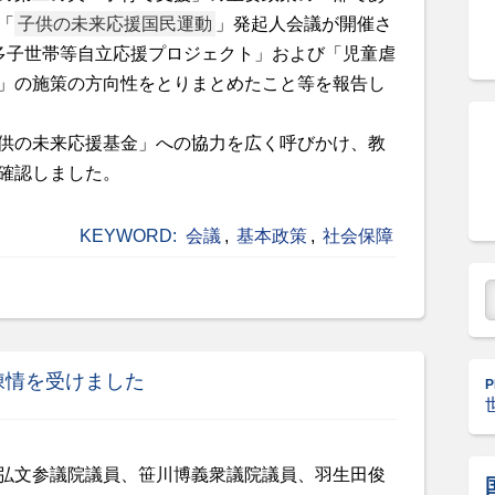
「
子供の未来応援国民運動
」発起人会議が開催さ
多子世帯等自立応援プロジェクト」および「児童虐
」の施策の方向性をとりまとめたこと等を報告し
供の未来応援基金」への協力を広く呼びかけ、教
確認しました。
KEYWORD:
会議
,
基本政策
,
社会保障
陳情を受けました
P
弘文参議院議員、笹川博義衆議院議員、羽生田俊