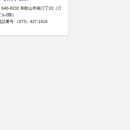
〒640-8232 和歌山市南汀丁22（汀
ビル2階）
電話番号:（073）427-1515