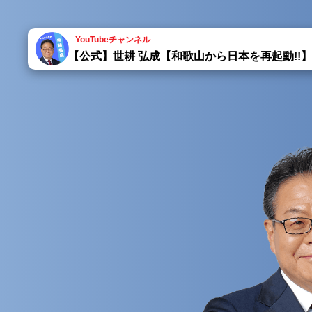
YouTubeチャンネル
【公式】世耕 弘成【和歌山から日本を再起動!!】