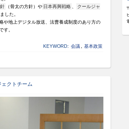
針
（骨太の方針）や
日本再興戦略
、
クールジャ
ました。
略や地上デジタル放送、法曹養成制度のあり方の
です。
KEYWORD:
会議
,
基本政策
ジェクトチーム