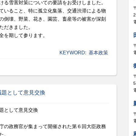
ける雪害対策についての要請をお受けしました。
ていること、特に孤立化集落、交通渋滞による物
の倒壊、野菜、花き、園芸、畜産等の被害が深刻
電
ただきました。
全を期して参ります。
KEYWORD:
基本政策
5
電
議題として意見交換
庁の政務官が集まって開催された第６回大臣政務
た。