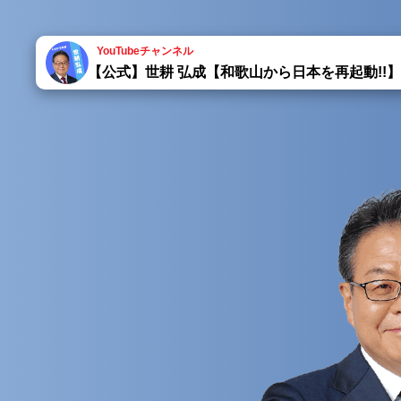
YouTubeチャンネル
【公式】世耕 弘成【和歌山から日本を再起動!!】