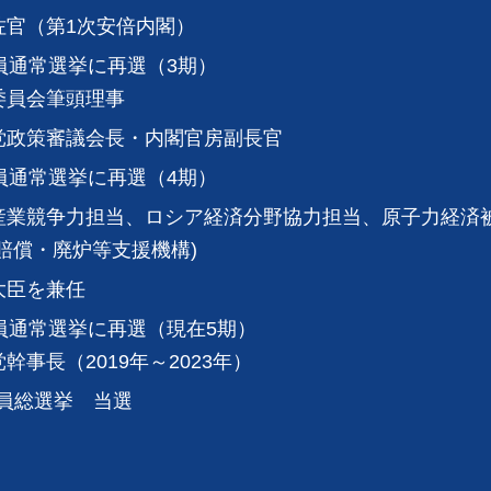
佐官（第1次安倍内閣）
員通常選挙に再選（3期）
委員会筆頭理事
党政策審議会長・内閣官房副長官
員通常選挙に再選（4期）
産業競争力担当、ロシア経済分野協力担当、原子力経済
賠償・廃炉等支援機構)
大臣を兼任
員通常選挙に再選（現在5期）
事長（2019年～2023年）
議員総選挙 当選