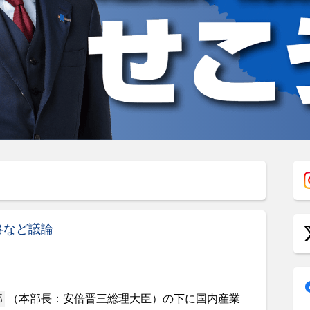
略など議論
部
（本部長：安倍晋三総理大臣）の下に国内産業