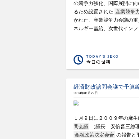
の競争力強化、国際展開に向
るため設置された
産業競争
かれた。産業競争力会議の重
ネルギー需給、次世代インフ
経済財政諮問会議で予算
2013年01月22日
１月９日に２００９年の麻生
問会議
（議長：安倍晋三総
金融政策決定会合
の報告と