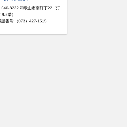
〒640-8232 和歌山市南汀丁22（汀
ビル2階）
電話番号:（073）427-1515