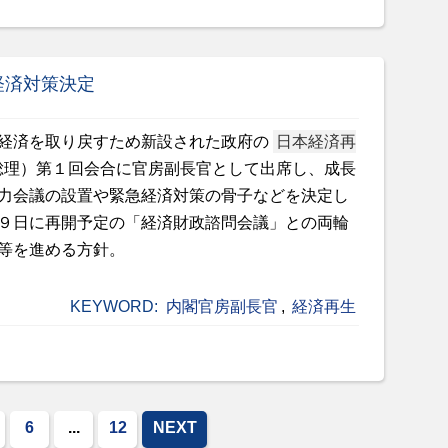
経済対策決定
経済を取り戻すため新設された政府の
日本経済再
総理）第１回会合に官房副長官として出席し、成長
力会議の設置や緊急経済対策の骨子などを決定し
９日に再開予定の「経済財政諮問会議」との両輪
等を進める方針。
KEYWORD:
内閣官房副長官
,
経済再生
6
...
12
NEXT