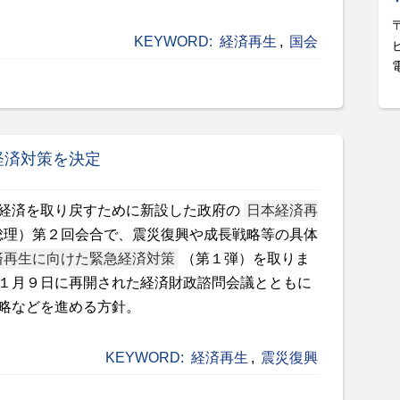
KEYWORD:
経済再生
,
国会
経済対策を決定
経済を取り戻すために新設した政府の
日本経済再
総理）第２回会合で、震災復興や成長戦略等の具体
済再生に向けた緊急経済対策
（第１弾）を取りま
１月９日に再開された経済財政諮問会議とともに
略などを進める方針。
KEYWORD:
経済再生
,
震災復興