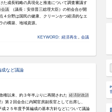
けた成長戦略の具現化と推進について調査審議す
力会議
（議長：安倍晋三総理大臣）の初会合が開
点４分野は国民の健康、クリーンかつ経済的なエ
ラの構築、地域資源。
KEYWORD:
経済再生
,
会議
編成など議論
P
政権以来、約３年半ぶりに再開された
経済財政諮
理）第２回会合に内閣官房副長官として出席し、
平成２５年度予算編成の基本方針などについて議論