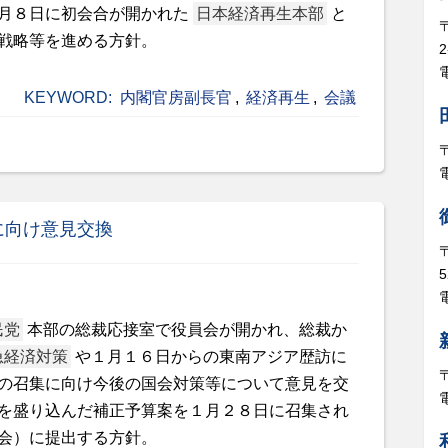
月８日に初会合が開かれた
日本経済再生本部
と
戦略等を進める方針。
電
KEYWORD:
内閣官房副長官
,
経済再生
,
会議
に向け意見交換
5
電
民党
本部の総裁応接室で役員会が開かれ、総裁か
急経済対策
や１月１６日からの東南アジア歴訪に
の召集に向け今後の国会対策等について意見を交
を盛り込んだ補正予算案を１月２８日に召集され
会）に提出する方針。