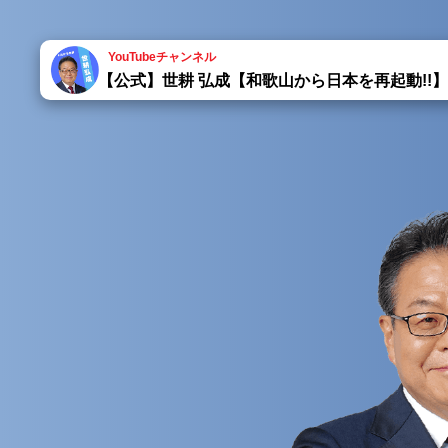
YouTubeチャンネル
【公式】世耕 弘成【和歌山から日本を再起動!!】