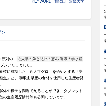
KEYWORD:
和歌山
,
近畿大学
電
プン
大行列の「
近大卒の魚と紀州の恵み 近畿大学水産
5
プンいたしました。
電
養殖に成功した「近大マグロ」を始めとする「安
殖魚」と、 和歌山県産の食材を使用した生産者発
。
解体の様子を間近で見ることができ、タブレット
魚の生産履歴情報等も公開しています。