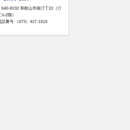
〒640-8232 和歌山市南汀丁22（汀
ビル2階）
電話番号:（073）427-1515