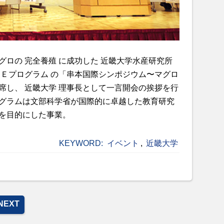
ロの 完全養殖 に成功した 近畿大学水産研究所
ＯＥプログラム の「串本国際シンポジウム〜マグロ
席し、 近畿大学 理事長として一言開会の挨拶を行
グラムは文部科学省が国際的に卓越した教育研究
を目的にした事業。
KEYWORD:
イベント
,
近畿大学
NEXT