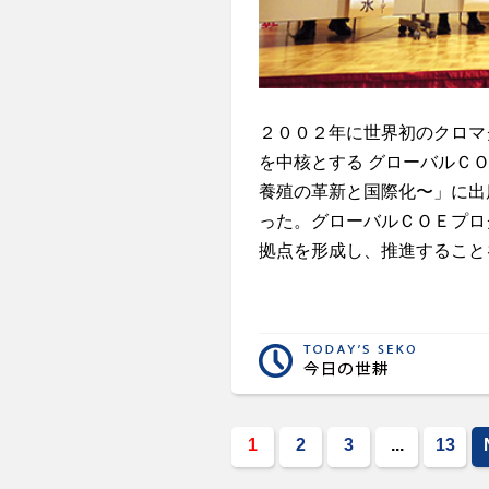
２００２年に世界初のクロマグ
を中核とする グローバルＣ
養殖の革新と国際化〜」に出
った。グローバルＣＯＥプロ
拠点を形成し、推進すること
1
2
3
...
13