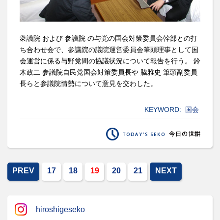
衆議院 および 参議院 の与党の国会対策委員会幹部との打
ち合わせ会で、参議院の議院運営委員会筆頭理事として国
会運営に係る与野党間の協議状況について報告を行う。 鈴
木政二 参議院自民党国会対策委員長や 脇雅史 筆頭副委員
長らと参議院情勢について意見を交わした。
KEYWORD:
国会
PREV
17
18
19
20
21
NEXT
hiroshigeseko