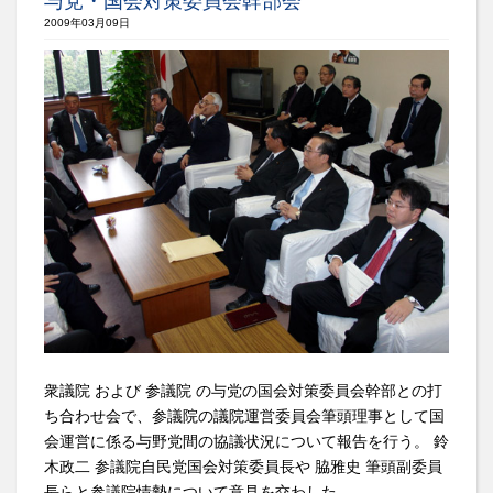
与党・国会対策委員会幹部会
2009年03月09日
衆議院 および 参議院 の与党の国会対策委員会幹部との打
ち合わせ会で、参議院の議院運営委員会筆頭理事として国
会運営に係る与野党間の協議状況について報告を行う。 鈴
木政二 参議院自民党国会対策委員長や 脇雅史 筆頭副委員
長らと参議院情勢について意見を交わした。