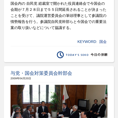
国会内の 自民党 総裁室で開かれた役員連絡会で今国会の
会期が７月２８日まで５５日間延長されることが決まった
ことを受けて、議院運営委員会の筆頭理事として参議院の
情勢報告を行う。参議院自民党幹部らと今国会での重要法
案の取り扱いなどについて協議する。
KEYWORD:
国会
与党・国会対策委員会幹部会
2009年04月20日